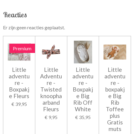
Reacties
Er zijn geen reacties geplaatst.
Premium
Little
Little
Little
Little
adventu
Adventu
adventu
adventu
re -
re -
re -
re -
Boxpakj
Twisted
Boxpakj
boxpakj
e Fleurs
knoopha
e Big
e Big
arband
Rib Off
Rib
€ 39,95
Fleurs
White
Toffee
plus
€ 9,95
€ 35,95
Gratis
muts