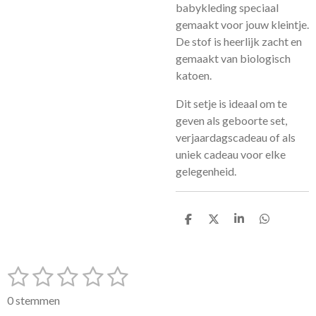
babykleding speciaal
gemaakt voor jouw kleintje.
De stof is heerlijk zacht en
gemaakt van biologisch
katoen.
Dit setje is ideaal om te
geven als geboorte set,
verjaardagscadeau of als
uniek cadeau voor elke
gelegenheid.
D
D
S
D
e
e
h
e
l
e
a
l
e
l
r
e
1
2
3
4
5
n
e
n
S
R
t
a
s
s
s
s
s
e
0 stemmen
t
m