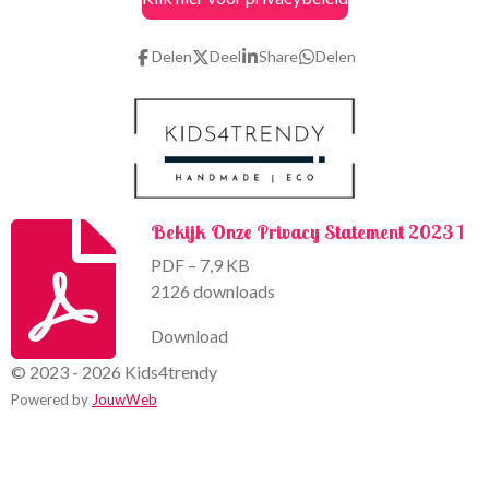
e
t
b
a
o
g
Delen
Deel
Share
Delen
o
r
k
a
m
Bekijk Onze Privacy Statement 2023 1
PDF – 7,9 KB
2126 downloads
Download
© 2023 - 2026 Kids4trendy
Powered by
JouwWeb