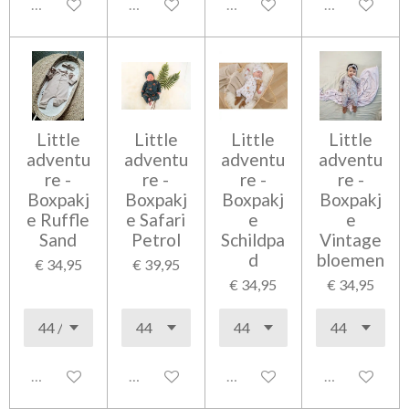
Uitgeschakeld
Uitgeschakeld
Uitgeschakeld
Uitgeschakel
Little
Little
Little
Little
adventu
adventu
adventu
adventu
re -
re -
re -
re -
Boxpakj
Boxpakj
Boxpakj
Boxpakj
e Ruffle
e Safari
e
e
Sand
Petrol
Schildpa
Vintage
d
bloemen
€ 34,95
€ 39,95
€ 34,95
€ 34,95
Uitgeschakeld
Uitgeschakeld
Uitgeschakeld
Uitgeschakel