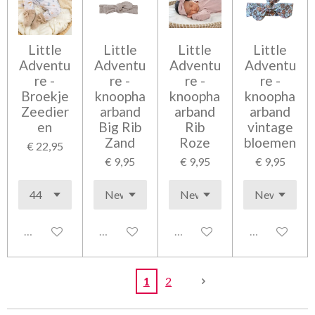
Little
Little
Little
Little
Adventu
Adventu
Adventu
Adventu
re -
re -
re -
re -
Broekje
knoopha
knoopha
knoopha
Zeedier
arband
arband
arband
en
Big Rib
Rib
vintage
Zand
Roze
bloemen
€ 22,95
€ 9,95
€ 9,95
€ 9,95
Uitgeschakeld
Uitgeschakeld
Uitgeschakeld
Uitgeschakel
1
2