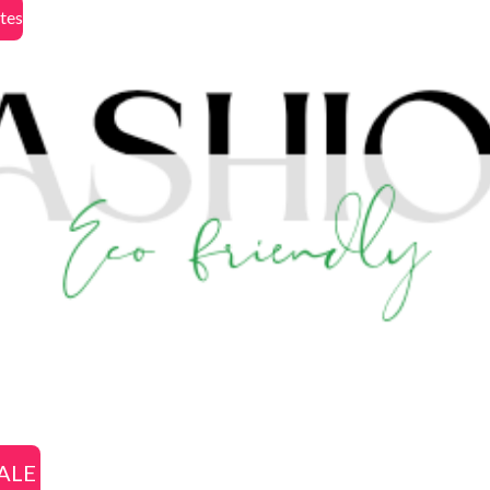
ates
SALE