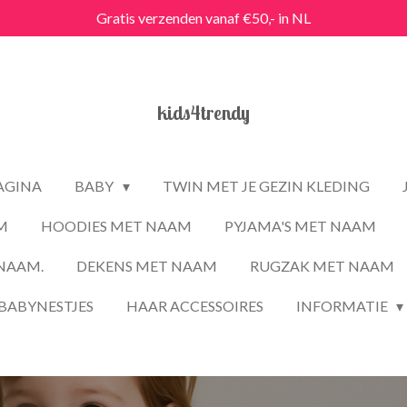
Gratis verzenden vanaf €50,- in NL
kids4trendy
PAGINA
BABY
TWIN MET JE GEZIN KLEDING
M
HOODIES MET NAAM
PYJAMA'S MET NAAM
NAAM.
DEKENS MET NAAM
RUGZAK MET NAAM
BABYNESTJES
HAAR ACCESSOIRES
INFORMATIE