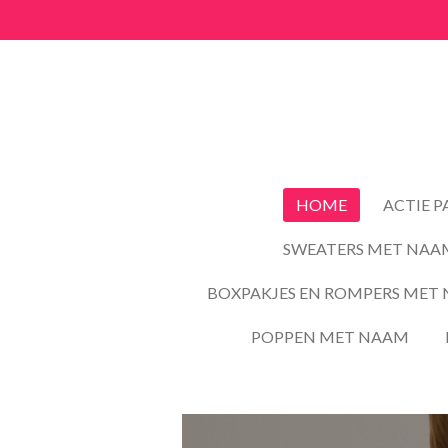
Ga
direct
naar
de
hoofdinhoud
HOME
ACTIE 
SWEATERS MET NAA
BOXPAKJES EN ROMPERS MET 
POPPEN MET NAAM