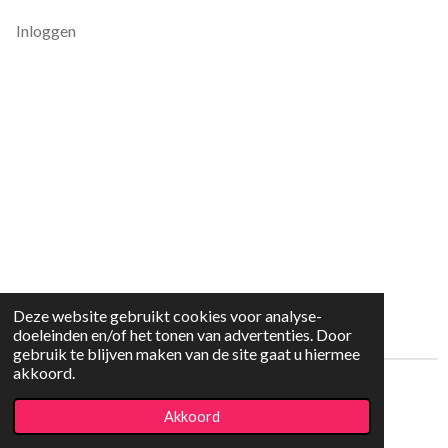
Inloggen
Deze website gebruikt cookies voor analyse-
doeleinden en/of het tonen van advertenties. Door
gebruik te blijven maken van de site gaat u hiermee
akkoord.
© 2023 - 2026 Kids4trendy
Akkoord
Powered by
JouwWeb