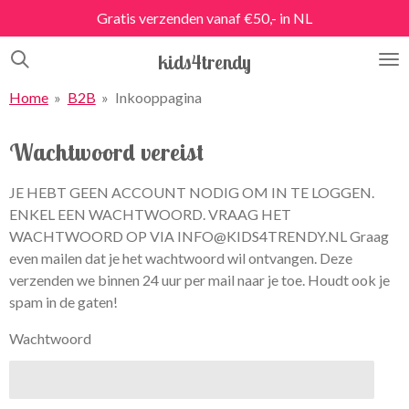
Gratis verzenden vanaf €50,- in NL
Ga
direct
kids4trendy
naar
de
Home
»
B2B
»
Inkooppagina
hoofdinhoud
Wachtwoord vereist
JE HEBT GEEN ACCOUNT NODIG OM IN TE LOGGEN.
ENKEL EEN WACHTWOORD. VRAAG HET
WACHTWOORD OP VIA INFO@KIDS4TRENDY.NL Graag
even mailen dat je het wachtwoord wil ontvangen. Deze
verzenden we binnen 24 uur per mail naar je toe. Houdt ook je
spam in de gaten!
Wachtwoord