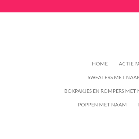
Ga
direct
naar
de
hoofdinhoud
HOME
ACTIE 
SWEATERS MET NAA
BOXPAKJES EN ROMPERS MET 
POPPEN MET NAAM