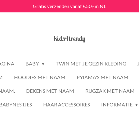
Gratis verzenden vanaf €50,- in NL
kids4trendy
PAGINA
BABY
TWIN MET JE GEZIN KLEDING
M
HOODIES MET NAAM
PYJAMA'S MET NAAM
NAAM.
DEKENS MET NAAM
RUGZAK MET NAAM
BABYNESTJES
HAAR ACCESSOIRES
INFORMATIE