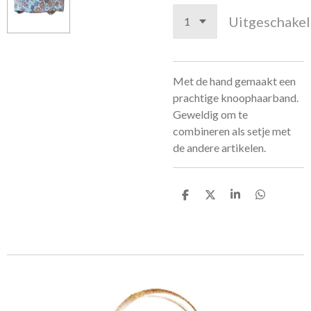
Uitgeschake
Met de hand gemaakt een
prachtige knoophaarband.
Geweldig om te
combineren als setje met
de andere artikelen.
D
D
S
D
e
e
h
e
l
e
a
l
e
l
r
e
n
e
n