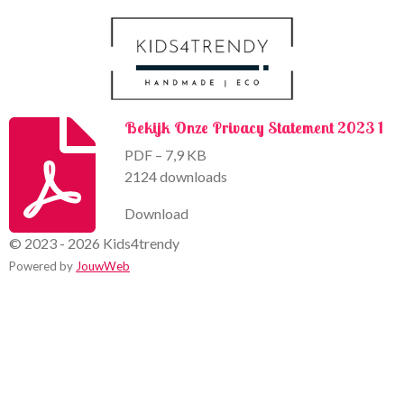
k
a
m
Bekijk Onze Privacy Statement 2023 1
PDF – 7,9 KB
2124 downloads
Download
© 2023 - 2026 Kids4trendy
Powered by
JouwWeb