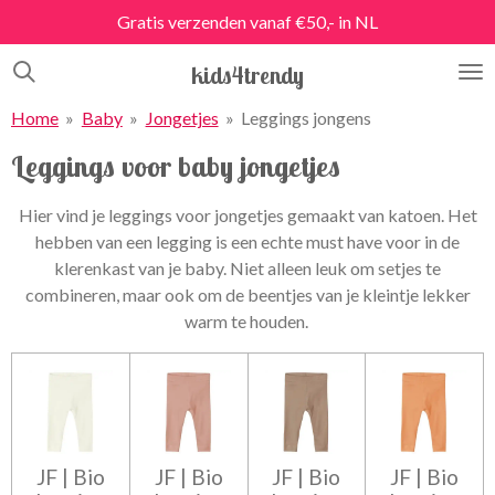
Gratis verzenden vanaf €50,- in NL
Ga
direct
kids4trendy
naar
de
Home
»
Baby
»
Jongetjes
»
Leggings jongens
hoofdinhoud
Leggings voor baby jongetjes
Hier vind je leggings voor jongetjes gemaakt van katoen. Het
hebben van een legging is een echte must have voor in de
klerenkast van je baby. Niet alleen leuk om setjes te
combineren, maar ook om de beentjes van je kleintje lekker
warm te houden.
JF | Bio
JF | Bio
JF | Bio
JF | Bio