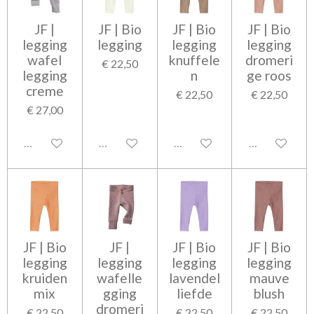
JF |
JF | Bio
JF | Bio
JF | Bio
legging
legging
legging
legging
wafel
knuffele
dromeri
€ 22,50
legging
n
ge roos
creme
€ 22,50
€ 22,50
€ 27,00
Uitgeschakeld
Uitgeschakeld
Uitgeschakeld
Uitgeschakel
JF | Bio
JF |
JF | Bio
JF | Bio
legging
legging
legging
legging
kruiden
wafelle
lavendel
mauve
mix
gging
liefde
blush
dromeri
€ 22,50
€ 22,50
€ 22,50