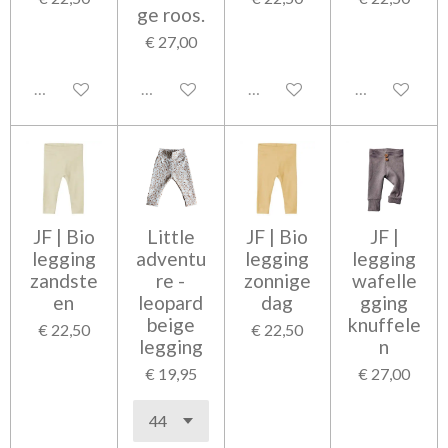
ge roos.
€ 27,00
Uitgeschakeld
Uitgeschakeld
Uitgeschakeld
Uitgeschakel
JF | Bio
Little
JF | Bio
JF |
legging
adventu
legging
legging
zandste
re -
zonnige
wafelle
en
leopard
dag
gging
beige
knuffele
€ 22,50
€ 22,50
legging
n
€ 19,95
€ 27,00