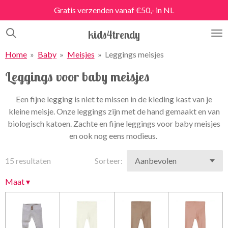
Gratis verzenden vanaf €50,- in NL
Ga
direct
kids4trendy
naar
de
Home
»
Baby
»
Meisjes
»
Leggings meisjes
hoofdinhoud
Leggings voor baby meisjes
Een fijne legging is niet te missen in de kleding kast van je
kleine meisje. Onze leggings zijn met de hand gemaakt en van
biologisch katoen. Zachte en fijne leggings voor baby meisjes
en ook nog eens modieus.
15 resultaten
Sorteer:
Maat
▾