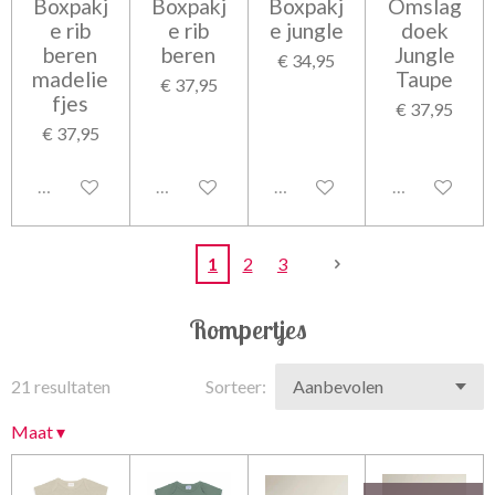
Boxpakj
Boxpakj
Boxpakj
Omslag
e rib
e rib
e jungle
doek
beren
beren
Jungle
€ 34,95
madelie
Taupe
€ 37,95
fjes
€ 37,95
€ 37,95
Uitgeschakeld
Uitgeschakeld
Uitgeschakeld
Uitgeschakel
1
2
3
Rompertjes
21 resultaten
Sorteer:
Maat
▾