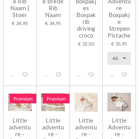
e Rib
e Brede
boxpakj
Adventu
Naam |
Rib
es
re
Stoer
Naam
Boxpak
Boxpakj
rib
e
€ 34,95
€ 34,95
driving
Strepen
croco
Pistache
€ 32,50
€ 35,95
Uitgeschakeld
Uitgeschakeld
Uitgeschakeld
Uitgeschakel
Premium
Premium
Little
Little
Little
Little
adventu
adventu
adventu
Adventu
re -
re -
re -
re -