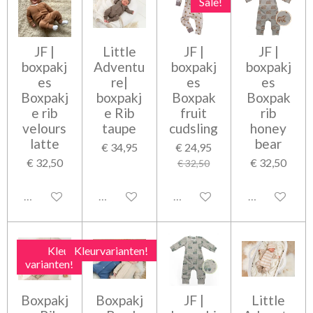
Sale!
JF |
Little
JF |
JF |
boxpakj
Adventu
boxpakj
boxpakj
es
re|
es
es
Boxpakj
boxpakj
Boxpak
Boxpak
e rib
e Rib
fruit
rib
velours
taupe
cudsling
honey
latte
bear
€ 34,95
€ 24,95
€ 32,50
€ 32,50
€ 32,50
Uitgeschakeld
Uitgeschakeld
Uitgeschakeld
Uitgeschakel
Kleur
Kleurvarianten!
varianten!
Boxpakj
Boxpakj
JF |
Little