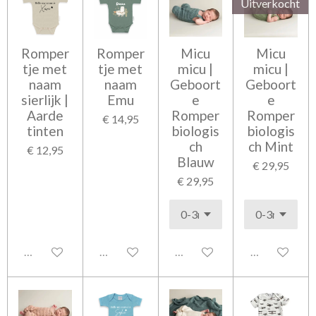
Uitverkocht
Romper
Romper
Micu
Micu
tje met
tje met
micu |
micu |
naam
naam
Geboort
Geboort
sierlijk |
Emu
e
e
Aarde
Romper
Romper
€ 14,95
tinten
biologis
biologis
ch
ch Mint
€ 12,95
Blauw
€ 29,95
€ 29,95
Uitgeschakeld
Uitgeschakeld
Uitgeschakeld
Uitgeschakel