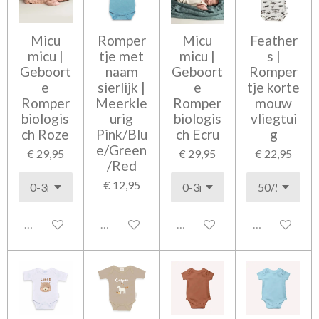
Micu
Romper
Micu
Feather
micu |
tje met
micu |
s |
Geboort
naam
Geboort
Romper
e
sierlijk |
e
tje korte
Romper
Meerkle
Romper
mouw
biologis
urig
biologis
vliegtui
ch Roze
Pink/Blu
ch Ecru
g
e/Green
€ 29,95
€ 29,95
€ 22,95
/Red
€ 12,95
Uitgeschakeld
Uitgeschakeld
Uitgeschakeld
Uitgeschakel