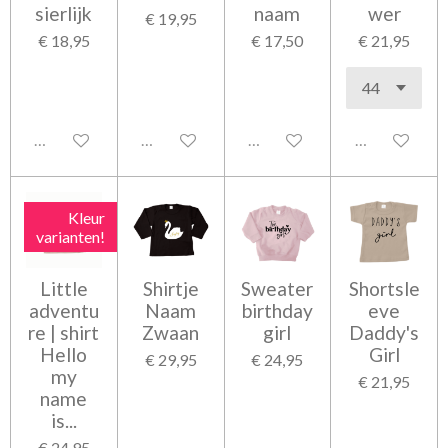
sierlijk
naam
wer
€ 19,95
€ 18,95
€ 17,50
€ 21,95
Uitgeschakeld
Uitgeschakeld
Uitgeschakeld
Uitgeschakel
Kleur
varianten!
Little
Shirtje
Sweater
Shortsle
adventu
Naam
birthday
eve
re | shirt
Zwaan
girl
Daddy's
Hello
Girl
€ 29,95
€ 24,95
my
€ 21,95
name
is...
€ 24,95