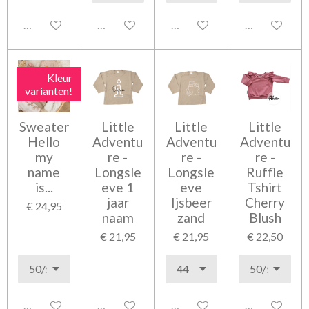
Uitgeschakeld
Uitgeschakeld
Uitgeschakeld
Uitgeschakel
Kleur
varianten!
Sweater
Little
Little
Little
Hello
Adventu
Adventu
Adventu
my
re -
re -
re -
name
Longsle
Longsle
Ruffle
is...
eve 1
eve
Tshirt
jaar
Ijsbeer
Cherry
€ 24,95
naam
zand
Blush
€ 21,95
€ 21,95
€ 22,50
Uitgeschakeld
Uitgeschakeld
Uitgeschakeld
Uitgeschakel