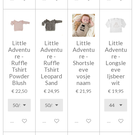
Little
Little
Little
Little
Adventu
Adventu
Adventu
Adventu
re -
re -
re -
re -
Ruffle
Ruffle
Shortsle
Longsle
Tshirt
Tshirt
eve
eve
Powder
Leopard
vosje
Ijsbeer
Blush
Sand
naam
wit
€ 22,50
€ 24,95
€ 21,95
€ 19,95
Uitgeschakeld
Uitgeschakeld
Uitgeschakeld
Uitgeschakel