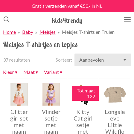
Gratis verzenden vanaf €50,- in NL
Ga
direct
kids4trendy
naar
de
Home
»
Baby
»
Meisjes
»
Meisjes T-shirts en Truien
hoofdinhoud
Meisjes T-shirtjes en topjes
37 resultaten
Sorteer:
Kleur
▾
Maat
▾
Variant
▾
Tot maat
122
Glitter
Vlinder
Kitty
Longsle
girl set
setje
Cat girl
eve
met
met
setje
Little
naam
naam
met
Wildflo