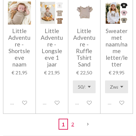
Little
Little
Little
Sweater
Adventu
Adventu
Adventu
met
re -
re -
re -
naam/na
Shortsle
Longsle
Ruffle
me
eve
eve 1
Tshirt
letter/le
naam
jaar
Sand
tter
€ 21,95
€ 21,95
€ 22,50
€ 29,95
Uitgeschakeld
Uitgeschakeld
Uitgeschakeld
Uitgeschakel
1
2