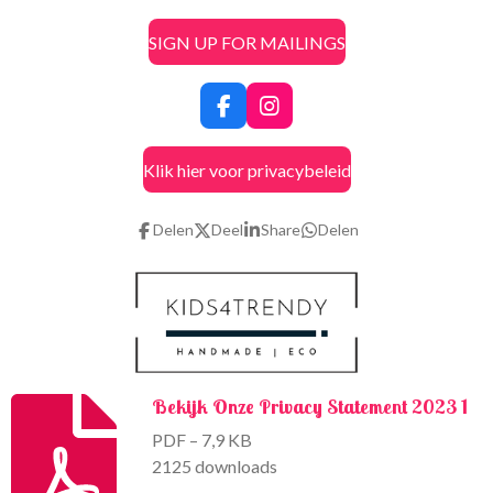
SIGN UP FOR MAILINGS
F
I
a
n
c
s
Klik hier voor privacybeleid
e
t
b
a
o
g
Delen
Deel
Share
Delen
o
r
k
a
m
Bekijk Onze Privacy Statement 2023 1
PDF – 7,9 KB
2125 downloads