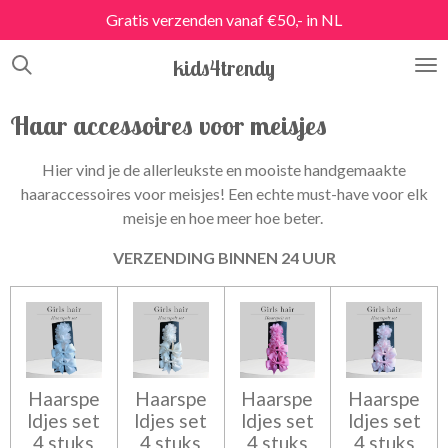
Gratis verzenden vanaf €50,- in NL
Ga
direct
kids4trendy
naar
de
hoofdinhoud
Haar accessoires voor meisjes
Hier vind je de allerleukste en mooiste handgemaakte
haaraccessoires voor meisjes! Een echte must-have voor elk
meisje en hoe meer hoe beter.
VERZENDING BINNEN 24 UUR
Haarspe
Haarspe
Haarspe
Haarspe
ldjes set
ldjes set
ldjes set
ldjes set
4 stuks
4 stuks
4 stuks
4 stuks