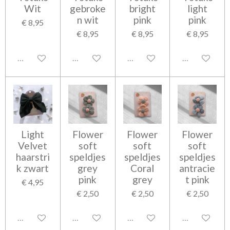
Wit
gebroke
bright
light
n wit
pink
pink
€ 8,95
€ 8,95
€ 8,95
€ 8,95
Uitgeschakeld
Uitgeschakeld
Uitgeschakeld
Uitgeschakel
Light
Flower
Flower
Flower
Velvet
soft
soft
soft
haarstri
speldjes
speldjes
speldjes
k zwart
grey
Coral
antracie
pink
grey
t pink
€ 4,95
€ 2,50
€ 2,50
€ 2,50
Uitgeschakeld
Uitgeschakeld
Uitgeschakeld
Uitgeschakel