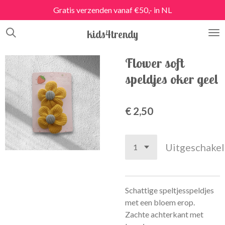
Gratis verzenden vanaf €50,- in NL
Ga
direct
kids4trendy
naar
de
hoofdinhoud
Flower soft
speldjes oker geel
€ 2,50
Uitgeschake
Schattige speltjesspeldjes
met een bloem erop.
Zachte achterkant met