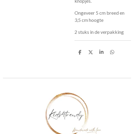
knopjes.
Ongeveer 5 cm breed en
3,5 cm hoogte
2 stuks in de verpakking
D
D
S
D
e
e
h
e
l
e
a
l
e
l
r
e
n
e
n