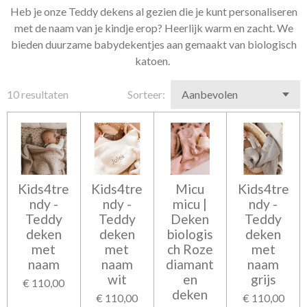
Heb je onze Teddy dekens al gezien die je kunt personaliseren
met de naam van je kindje erop? Heerlijk warm en zacht. We
bieden duurzame babydekentjes aan gemaakt van biologisch
katoen.
10 resultaten
Sorteer:
Kids4tre
Kids4tre
Micu
Kids4tre
ndy -
ndy -
micu |
ndy -
Teddy
Teddy
Deken
Teddy
deken
deken
biologis
deken
met
met
ch Roze
met
naam
naam
diamant
naam
wit
en
grijs
€ 110,00
deken
€ 110,00
€ 110,00