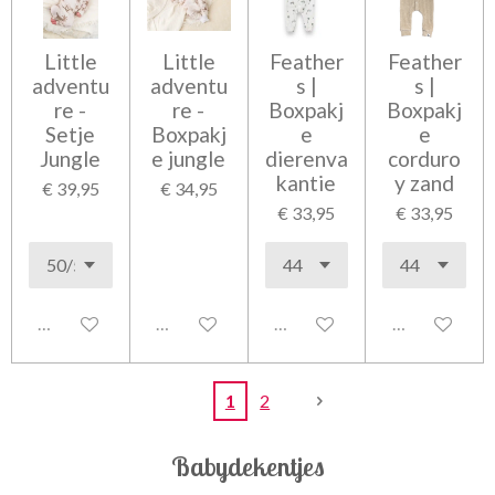
Little
Little
Feather
Feather
adventu
adventu
s |
s |
re -
re -
Boxpakj
Boxpakj
Setje
Boxpakj
e
e
Jungle
e jungle
dierenva
corduro
kantie
y zand
€ 39,95
€ 34,95
€ 33,95
€ 33,95
Uitgeschakeld
Uitgeschakeld
Uitgeschakeld
Uitgeschakel
1
2
Babydekentjes