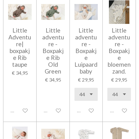
Little
Little
Little
Little
Adventu
adventu
adventu
adventu
re|
re -
re -
re -
boxpakj
Boxpakj
Boxpakj
Boxpakj
e Rib
e Rib
e
e
taupe
Old
Luipaard
bloemen
Green
baby
zand.
€ 34,95
€ 34,95
€ 29,95
€ 29,95
Uitgeschakeld
Uitgeschakeld
Uitgeschakeld
Uitgeschakel