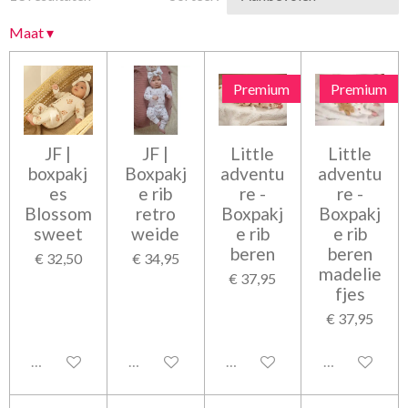
Maat
▾
Premium
Premium
JF |
JF |
Little
Little
boxpakj
Boxpakj
adventu
adventu
es
e rib
re -
re -
Blossom
retro
Boxpakj
Boxpakj
sweet
weide
e rib
e rib
beren
beren
€ 32,50
€ 34,95
madelie
€ 37,95
fjes
€ 37,95
Uitgeschakeld
Uitgeschakeld
Uitgeschakeld
Uitgeschakel