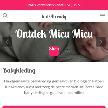
Gratis verzenden vanaf €50,- in NL
Ga
direct
kids4trendy
naar
de
hoofdinhoud
Ontdek Micu Micu
Shop
Babykleding
Handgemaakte babykleding gemaakt van biologisch katoen.
Kids4trendy kiest met zorg de beste merken uit. Betaalbare
babykleding en goed voor het milieu.