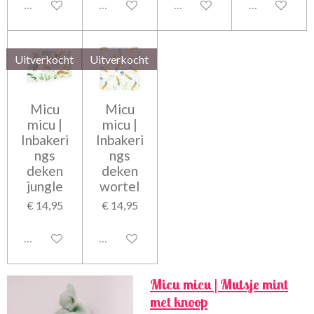
Uitgeschakeld
Uitgeschakeld
Uitgeschakeld
Uitgeschakel
Uitverkocht
Uitverkocht
Micu
Micu
micu |
micu |
Inbakeri
Inbakeri
ngs
ngs
deken
deken
jungle
wortel
€ 14,95
€ 14,95
Uitgeschakeld
Uitgeschakeld
Micu micu | Mutsje mint
met knoop