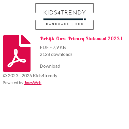
k
a
m
Bekijk Onze Privacy Statement 2023 1
PDF – 7,9 KB
2128 downloads
Download
© 2023 - 2026 Kids4trendy
Powered by
JouwWeb