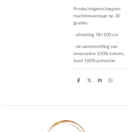
Producteigenschappen:
machinewasbaar op 30
graden
- afmeting 78×100 cm
- de samenstelling van
mousseline 100% katoen,
bont 100% polyester
D
D
S
D
e
e
h
e
l
e
a
l
e
l
r
e
n
e
n