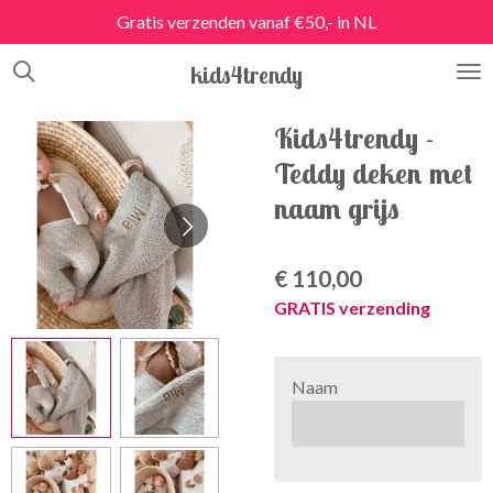
Gratis verzenden vanaf €50,- in NL
Ga
direct
kids4trendy
naar
de
hoofdinhoud
Kids4trendy -
Teddy deken met
naam grijs
€ 110,00
GRATIS verzending
Naam