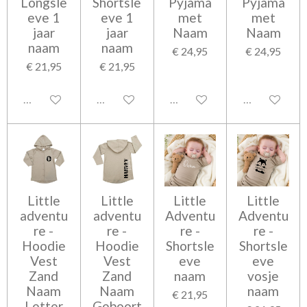
Longsle
Shortsle
Pyjama
Pyjama
eve 1
eve 1
met
met
jaar
jaar
Naam
Naam
naam
naam
€ 24,95
€ 24,95
€ 21,95
€ 21,95
Uitgeschakeld
Uitgeschakeld
Uitgeschakeld
Uitgeschakel
Little
Little
Little
Little
adventu
adventu
Adventu
Adventu
re -
re -
re -
re -
Hoodie
Hoodie
Shortsle
Shortsle
Vest
Vest
eve
eve
Zand
Zand
naam
vosje
Naam
Naam
naam
€ 21,95
Letter
Geboort