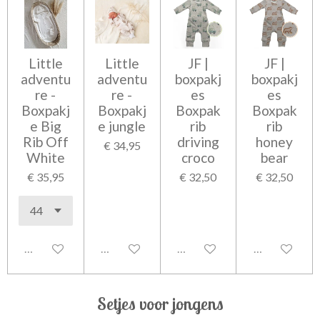
Little
Little
JF |
JF |
adventu
adventu
boxpakj
boxpakj
re -
re -
es
es
Boxpakj
Boxpakj
Boxpak
Boxpak
e Big
e jungle
rib
rib
Rib Off
driving
honey
€ 34,95
White
croco
bear
€ 35,95
€ 32,50
€ 32,50
Uitgeschakeld
Uitgeschakeld
Uitgeschakeld
Uitgeschakel
Setjes voor jongens