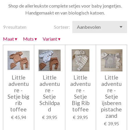
Shop de allerleukste complete setjes voor baby jongetjes.
Handgemaakt en van biologisch katoen.
9 resultaten
Sorteer:
Maat
▾
Muts
▾
Variant
▾
Little
Little
Little
Little
adventu
adventu
adventu
adventu
re -
re -
re -
re -
Setje big
Setje
Setje
Setje
rib
Schildpa
Big Rib
ijsberen
toffee
d
toffee
pistache
zand
€ 45,94
€ 39,95
€ 39,95
€ 39,95