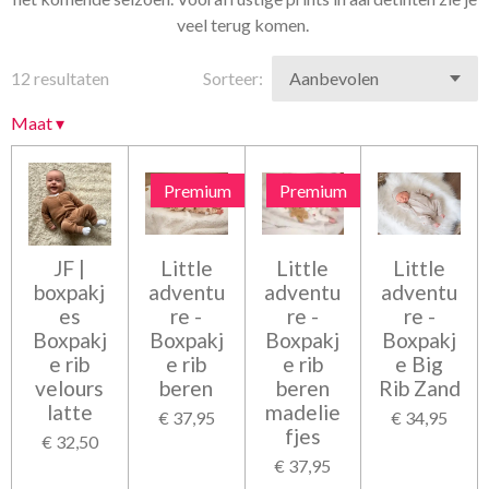
veel terug komen.
12 resultaten
Sorteer:
Maat
▾
Premium
Premium
JF |
Little
Little
Little
boxpakj
adventu
adventu
adventu
es
re -
re -
re -
Boxpakj
Boxpakj
Boxpakj
Boxpakj
e rib
e rib
e rib
e Big
velours
beren
beren
Rib Zand
latte
madelie
€ 37,95
€ 34,95
fjes
€ 32,50
€ 37,95