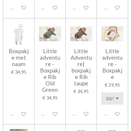
Uitgeschakeld
Uitgeschakeld
Uitgeschakeld
Uitgeschakel
Boxpakj
Little
Little
Little
e met
adventu
Adventu
adventu
naam
re -
re|
re -
Boxpakj
boxpakj
Boxpakj
€ 34,95
e Rib
e Rib
e
Old
taupe
€ 29,95
Green
€ 34,95
€ 34,95
Uitgeschakeld
Uitgeschakeld
Uitgeschakeld
Uitgeschakel