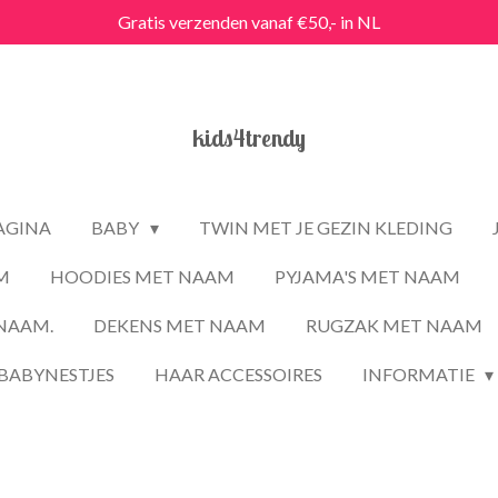
Gratis verzenden vanaf €50,- in NL
kids4trendy
PAGINA
BABY
TWIN MET JE GEZIN KLEDING
M
HOODIES MET NAAM
PYJAMA'S MET NAAM
NAAM.
DEKENS MET NAAM
RUGZAK MET NAAM
BABYNESTJES
HAAR ACCESSOIRES
INFORMATIE