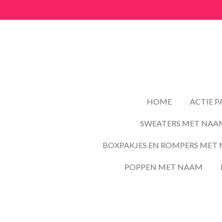
Ga
direct
naar
de
hoofdinhoud
HOME
ACTIE 
SWEATERS MET NAA
BOXPAKJES EN ROMPERS MET 
POPPEN MET NAAM