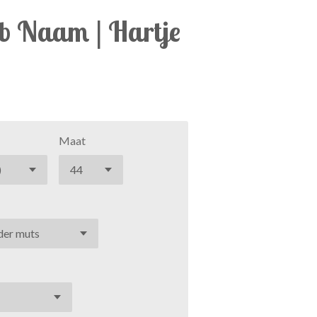
b Naam | Hartje
Maat