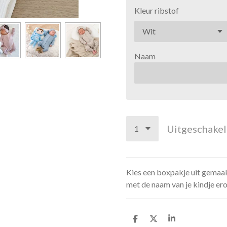
Kleur ribstof
Naam
Uitgeschake
Kies een boxpakje uit gemaak
met de naam van je kindje er
D
D
S