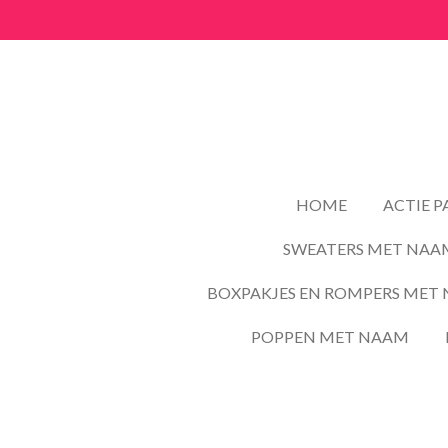
Ga
direct
naar
de
hoofdinhoud
HOME
ACTIE 
SWEATERS MET NAA
BOXPAKJES EN ROMPERS MET 
POPPEN MET NAAM