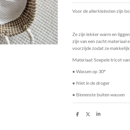
Voor de allerkleinsten zijn bo
Ze zijn lekker warm en liggen
zijn van een zacht materiaal
voorzijde zodat ze makkelijk a
Materiaal: Soepele tricot va
● Wassen op 30°
● Niet in de droger
● Binnenste buiten wassen
D
D
S
e
e
h
l
e
a
e
l
r