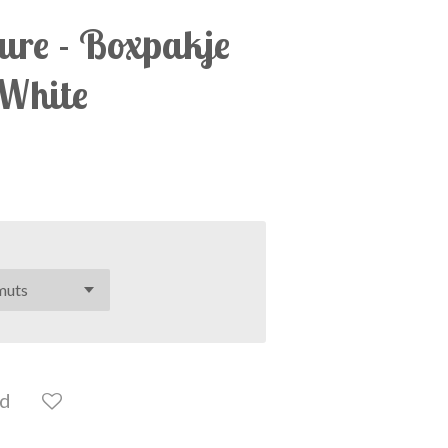
ture - Boxpakje
 White
ld