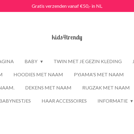
Gratis verzenden vanaf €50,- in NL
kids4trendy
PAGINA
BABY
TWIN MET JE GEZIN KLEDING
M
HOODIES MET NAAM
PYJAMA'S MET NAAM
NAAM.
DEKENS MET NAAM
RUGZAK MET NAAM
BABYNESTJES
HAAR ACCESSOIRES
INFORMATIE