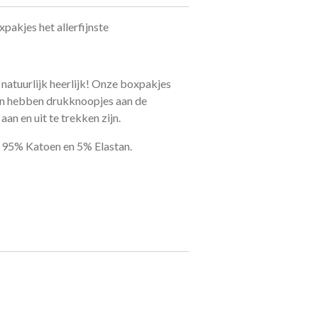
xpakjes het allerfijnste
 natuurlijk heerlijk! Onze boxpakjes
 en hebben drukknoopjes aan de
an en uit te trekken zijn.
n 95% Katoen en 5% Elastan.