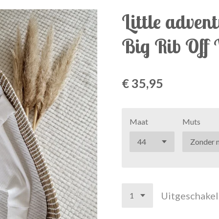
Little adven
Big Rib Off
€ 35,95
Maat
Muts
Uitgeschake