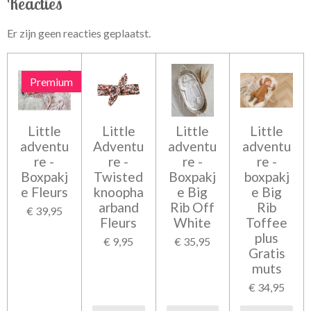
Reacties
Er zijn geen reacties geplaatst.
Premium
Little
Little
Little
Little
adventu
Adventu
adventu
adventu
re -
re -
re -
re -
Boxpakj
Twisted
Boxpakj
boxpakj
e Fleurs
knoopha
e Big
e Big
arband
Rib Off
Rib
€ 39,95
Fleurs
White
Toffee
plus
€ 9,95
€ 35,95
Gratis
muts
€ 34,95