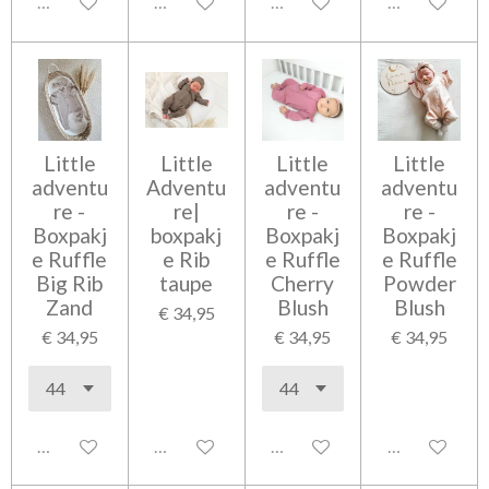
Uitgeschakeld
Uitgeschakeld
Uitgeschakeld
Uitgeschakel
Little
Little
Little
Little
adventu
Adventu
adventu
adventu
re -
re|
re -
re -
Boxpakj
boxpakj
Boxpakj
Boxpakj
e Ruffle
e Rib
e Ruffle
e Ruffle
Big Rib
taupe
Cherry
Powder
Zand
Blush
Blush
€ 34,95
€ 34,95
€ 34,95
€ 34,95
Uitgeschakeld
Uitgeschakeld
Uitgeschakeld
Uitgeschakel