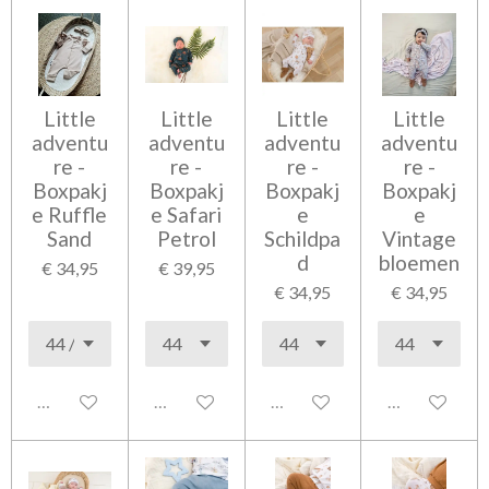
Little
Little
Little
Little
adventu
adventu
adventu
adventu
re -
re -
re -
re -
Boxpakj
Boxpakj
Boxpakj
Boxpakj
e Ruffle
e Safari
e
e
Sand
Petrol
Schildpa
Vintage
d
bloemen
€ 34,95
€ 39,95
€ 34,95
€ 34,95
Uitgeschakeld
Uitgeschakeld
Uitgeschakeld
Uitgeschakel