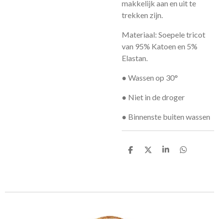
makkelijk aan en uit te
trekken zijn.
Materiaal: Soepele tricot
van 95% Katoen en 5%
Elastan.
● Wassen op 30°
● Niet in de droger
● Binnenste buiten wassen
D
D
S
D
e
e
h
e
l
e
a
l
e
l
r
e
n
e
n