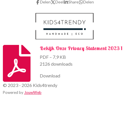
Delen
Deel
Share
Delen
o
r
k
a
m
Bekijk Onze Privacy Statement 2023 1
PDF – 7,9 KB
2126 downloads
Download
© 2023 - 2026 Kids4trendy
Powered by
JouwWeb