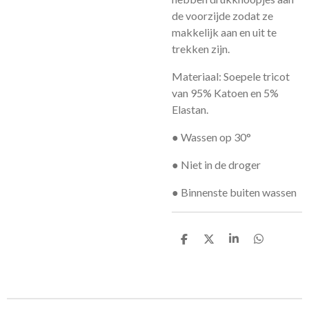
de voorzijde zodat ze
makkelijk aan en uit te
trekken zijn.
Materiaal: Soepele tricot
van 95% Katoen en 5%
Elastan.
● Wassen op 30°
● Niet in de droger
● Binnenste buiten wassen
D
D
S
D
e
e
h
e
l
e
a
l
e
l
r
e
n
e
n