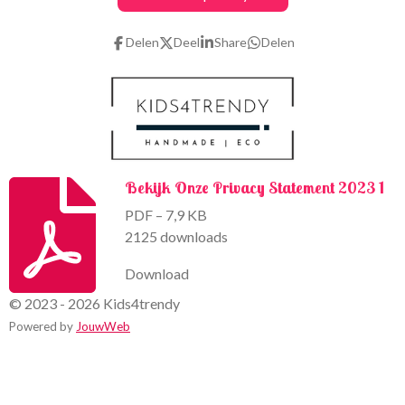
b
a
o
g
Delen
Deel
Share
Delen
o
r
k
a
m
Bekijk Onze Privacy Statement 2023 1
PDF – 7,9 KB
2125 downloads
Download
© 2023 - 2026 Kids4trendy
Powered by
JouwWeb