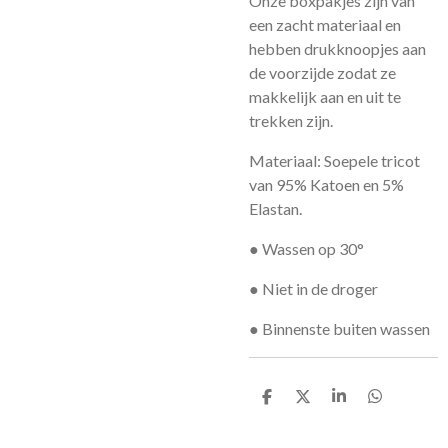
Onze boxpakjes zijn van
een zacht materiaal en
hebben drukknoopjes aan
de voorzijde zodat ze
makkelijk aan en uit te
trekken zijn.
Materiaal: Soepele tricot
van 95% Katoen en 5%
Elastan.
● Wassen op 30°
● Niet in de droger
● Binnenste buiten wassen
D
D
S
D
e
e
h
e
l
e
a
l