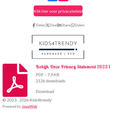
a
n
c
s
Klik hier voor privacybeleid
e
t
b
a
o
g
Delen
Deel
Share
Delen
o
r
k
a
m
Bekijk Onze Privacy Statement 2023 1
PDF – 7,9 KB
2126 downloads
Download
© 2023 - 2026 Kids4trendy
Powered by
JouwWeb