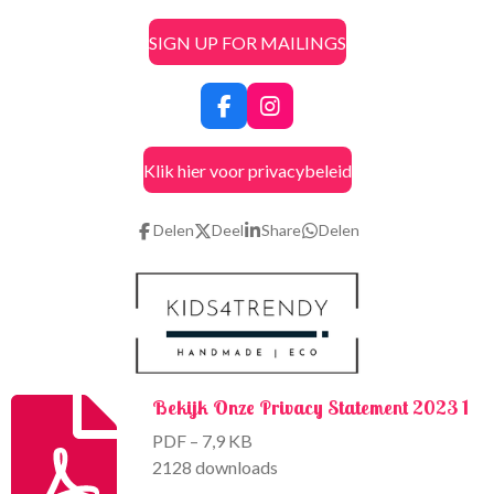
SIGN UP FOR MAILINGS
F
I
a
n
c
s
Klik hier voor privacybeleid
e
t
b
a
o
g
Delen
Deel
Share
Delen
o
r
k
a
m
Bekijk Onze Privacy Statement 2023 1
PDF – 7,9 KB
2128 downloads