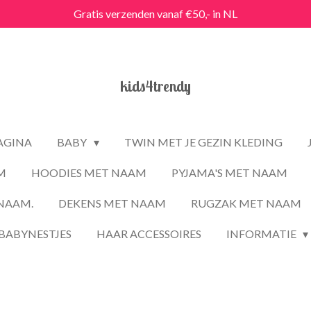
Gratis verzenden vanaf €50,- in NL
kids4trendy
PAGINA
BABY
TWIN MET JE GEZIN KLEDING
M
HOODIES MET NAAM
PYJAMA'S MET NAAM
NAAM.
DEKENS MET NAAM
RUGZAK MET NAAM
BABYNESTJES
HAAR ACCESSOIRES
INFORMATIE