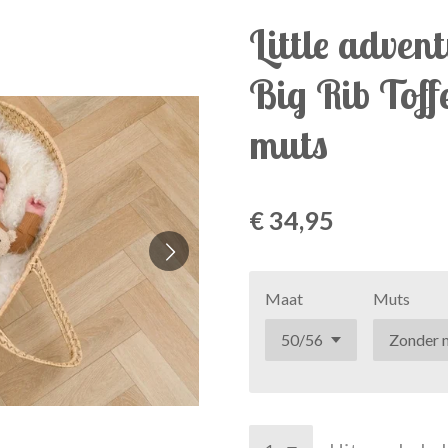
Little adven
Big Rib Toff
muts
€ 34,95
Maat
Muts