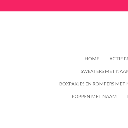
Ga
direct
naar
de
hoofdinhoud
HOME
ACTIE 
SWEATERS MET NAA
BOXPAKJES EN ROMPERS MET 
POPPEN MET NAAM