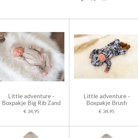
D
D
S
e
e
h
l
e
a
e
l
r
n
e
Little adventure -
Little adventure -
Boxpakje Big Rib Zand
Boxpakje Brush
€ 34,95
€ 34,95