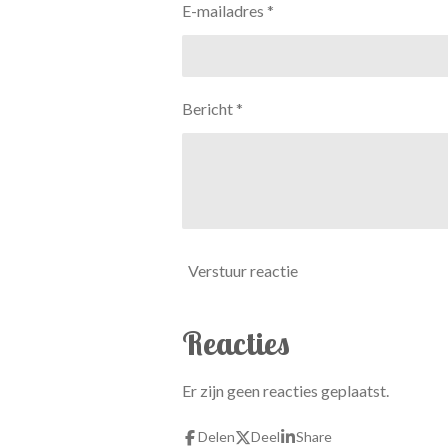
e
E-mailadres *
r
r
e
n
Bericht *
Verstuur reactie
Reacties
Er zijn geen reacties geplaatst.
Delen
Deel
Share