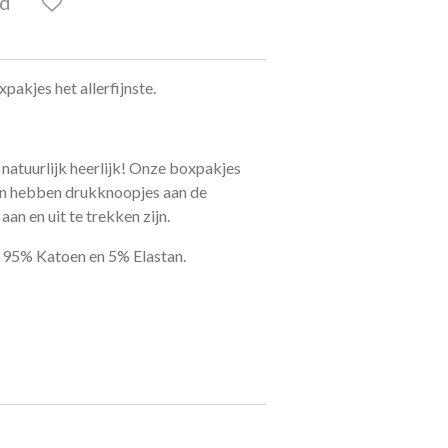
ld
xpakjes het allerfijnste.
 natuurlijk heerlijk! Onze boxpakjes
 en hebben drukknoopjes aan de
an en uit te trekken zijn.
n 95% Katoen en 5% Elastan.