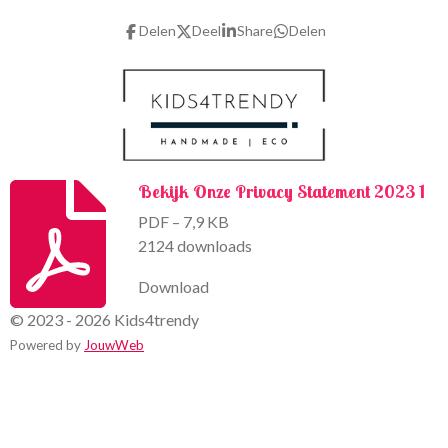
b
a
o
g
Delen
Deel
Share
Delen
o
r
k
a
m
Bekijk Onze Privacy Statement 2023 1
PDF – 7,9 KB
2124 downloads
Download
© 2023 - 2026 Kids4trendy
Powered by
JouwWeb