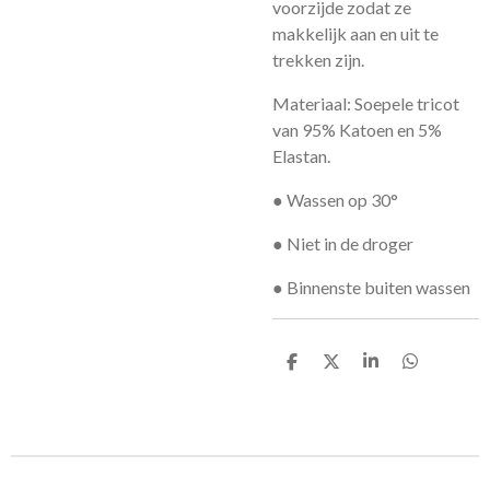
voorzijde zodat ze
makkelijk aan en uit te
trekken zijn.
Materiaal: Soepele tricot
van 95% Katoen en 5%
Elastan.
● Wassen op 30°
● Niet in de droger
● Binnenste buiten wassen
D
D
S
D
e
e
h
e
l
e
a
l
e
l
r
e
n
e
n