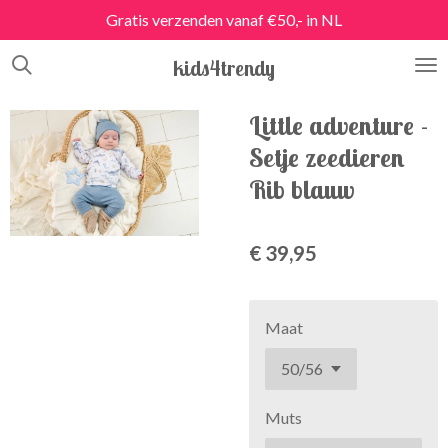
Gratis verzenden vanaf €50,- in NL
Ga
direct
kids4trendy
naar
de
hoofdinhoud
Little adventure -
Setje zeedieren
Rib blauw
€ 39,95
Maat
Muts