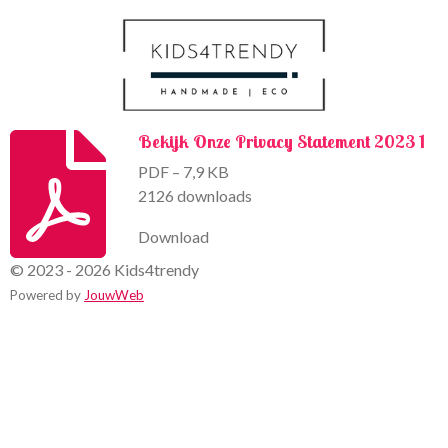
k
a
m
Bekijk Onze Privacy Statement 2023 1
PDF – 7,9 KB
2126 downloads
Download
© 2023 - 2026 Kids4trendy
Powered by
JouwWeb