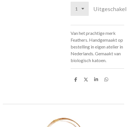
Uitgeschake
Van het prachtige merk
Feathers. Handgemaakt op
bestelling in eigen atelier in
Nederlands. Gemaakt van
biologisch katoen.
D
D
S
D
e
e
h
e
l
e
a
l
e
l
r
e
n
e
n