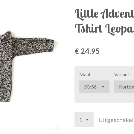
Little Advent
Tshirt Leop
€ 24,95
Maat
Variant
Uitgeschake