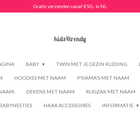
Gratis verzenden vanaf €50,- in NL
kids4trendy
PAGINA
BABY
TWIN MET JE GEZIN KLEDING
M
HOODIES MET NAAM
PYJAMA'S MET NAAM
NAAM.
DEKENS MET NAAM
RUGZAK MET NAAM
BABYNESTJES
HAAR ACCESSOIRES
INFORMATIE