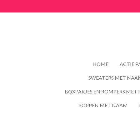
Ga
direct
naar
de
hoofdinhoud
HOME
ACTIE 
SWEATERS MET NAA
BOXPAKJES EN ROMPERS MET 
POPPEN MET NAAM