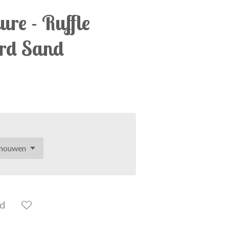
ure - Ruffle
ard Sand
ld