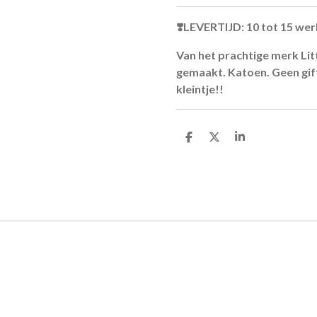
❣️LEVERTIJD: 10 tot 15 we
Van het prachtige merk Li
gemaakt. Katoen. Geen gift
kleintje!!
D
D
S
e
e
h
l
e
a
e
l
r
n
e