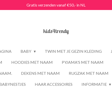
Gratis verzenden vanaf €50,- in NL
kids4trendy
PAGINA
BABY
TWIN MET JE GEZIN KLEDING
M
HOODIES MET NAAM
PYJAMA'S MET NAAM
NAAM.
DEKENS MET NAAM
RUGZAK MET NAAM
BABYNESTJES
HAAR ACCESSOIRES
INFORMATIE