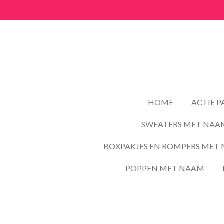
Ga
direct
naar
de
hoofdinhoud
HOME
ACTIE 
SWEATERS MET NAA
BOXPAKJES EN ROMPERS MET 
POPPEN MET NAAM