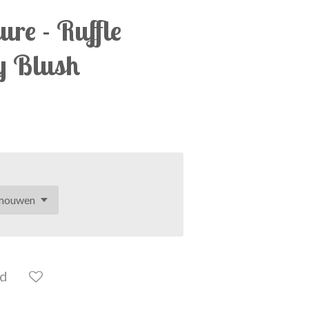
ure - Ruffle
y Blush
ld