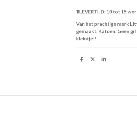
❣️LEVERTIJD: 10 tot 15 we
Van het prachtige merk Li
gemaakt. Katoen. Geen gift
kleintje!!
D
D
S
e
e
h
l
e
a
e
l
r
n
e