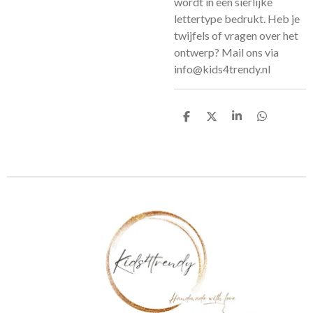
wordt in een sierlijke
lettertype bedrukt. Heb je
twijfels of vragen over het
ontwerp? Mail ons via
info@kids4trendy.nl
D
D
S
D
e
e
h
e
l
e
a
l
e
l
r
e
n
e
n