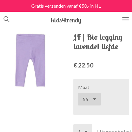
Gratis verzenden vanaf €50,- in NL
Ga
direct
kids4trendy
naar
de
hoofdinhoud
JF | Bio legging
lavendel liefde
€ 22,50
Maat
Uitgeschake