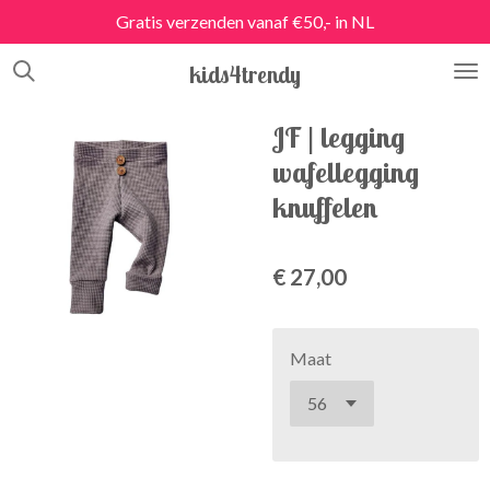
Gratis verzenden vanaf €50,- in NL
Ga
direct
kids4trendy
naar
de
hoofdinhoud
JF | legging
wafellegging
knuffelen
€ 27,00
Maat