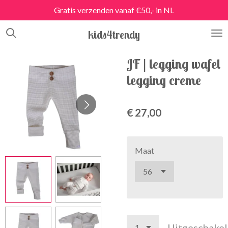
Gratis verzenden vanaf €50,- in NL
Ga
direct
kids4trendy
naar
de
hoofdinhoud
JF | legging wafel
legging creme
€ 27,00
Maat
Uitgeschake