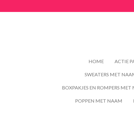
Ga
direct
naar
de
hoofdinhoud
HOME
ACTIE 
SWEATERS MET NAA
BOXPAKJES EN ROMPERS MET 
POPPEN MET NAAM