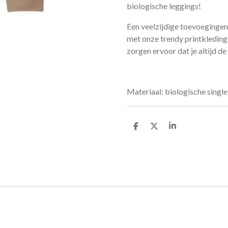
biologische leggings!
Een veelzijdige toevoegingen 
met onze trendy printkleding
zorgen ervoor dat je altijd d
Materiaal: biologische singl
D
D
S
e
e
h
l
e
a
e
l
r
n
e