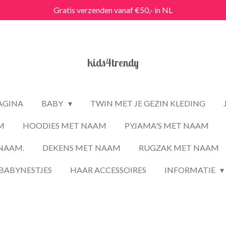
Gratis verzenden vanaf €50,- in NL
kids4trendy
PAGINA
BABY
TWIN MET JE GEZIN KLEDING
M
HOODIES MET NAAM
PYJAMA'S MET NAAM
NAAM.
DEKENS MET NAAM
RUGZAK MET NAAM
BABYNESTJES
HAAR ACCESSOIRES
INFORMATIE