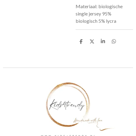
Materiaal: biologische
single jersey 95%
biologisch 5% lycra
D
D
S
D
e
e
h
e
l
e
a
l
e
l
r
e
n
e
n