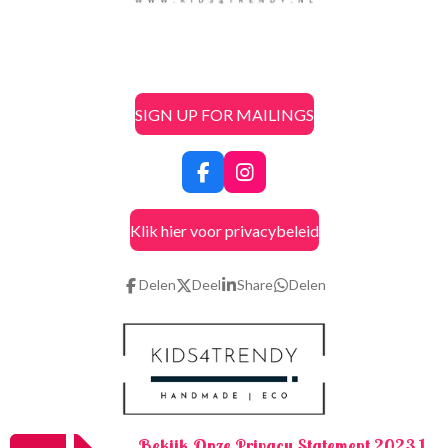
SIGN UP FOR MAILINGS
F
I
a
n
c
s
Klik hier voor privacybeleid
e
t
b
a
o
g
Delen
Deel
Share
Delen
o
r
k
a
m
Bekijk Onze Privacy Statement 2023 1