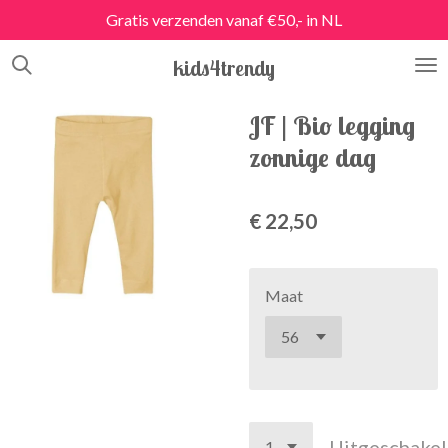
Gratis verzenden vanaf €50,- in NL
Ga
direct
kids4trendy
naar
de
hoofdinhoud
JF | Bio legging
zonnige dag
€ 22,50
Maat
Uitgeschake