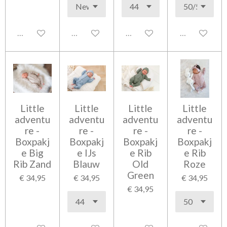
Uitgeschakeld
Uitgeschakeld
Uitgeschakeld
Uitgeschakel
Little
Little
Little
Little
adventu
adventu
adventu
adventu
re -
re -
re -
re -
Boxpakj
Boxpakj
Boxpakj
Boxpakj
e Big
e IJs
e Rib
e Rib
Rib Zand
Blauw
Old
Roze
Green
€ 34,95
€ 34,95
€ 34,95
€ 34,95