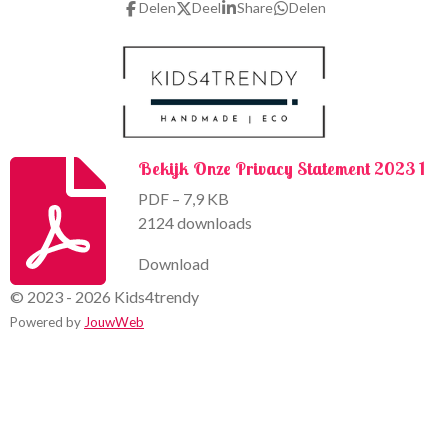
Delen
Deel
Share
Delen
o
r
k
a
m
Bekijk Onze Privacy Statement 2023 1
PDF – 7,9 KB
2124 downloads
Download
© 2023 - 2026 Kids4trendy
Powered by
JouwWeb