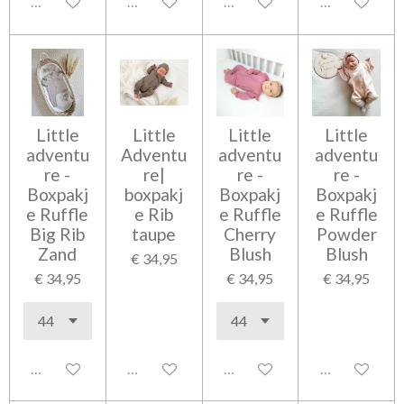
Uitgeschakeld
Uitgeschakeld
Uitgeschakeld
Uitgeschakel
Little
Little
Little
Little
adventu
Adventu
adventu
adventu
re -
re|
re -
re -
Boxpakj
boxpakj
Boxpakj
Boxpakj
e Ruffle
e Rib
e Ruffle
e Ruffle
Big Rib
taupe
Cherry
Powder
Zand
Blush
Blush
€ 34,95
€ 34,95
€ 34,95
€ 34,95
Uitgeschakeld
Uitgeschakeld
Uitgeschakeld
Uitgeschakel