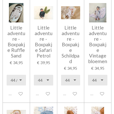
Little
Little
Little
Little
adventu
adventu
adventu
adventu
re -
re -
re -
re -
Boxpakj
Boxpakj
Boxpakj
Boxpakj
e Ruffle
e Safari
e
e
Sand
Petrol
Schildpa
Vintage
d
bloemen
€ 34,95
€ 39,95
€ 34,95
€ 34,95
Uitgeschakeld
Uitgeschakeld
Uitgeschakeld
Uitgeschakel