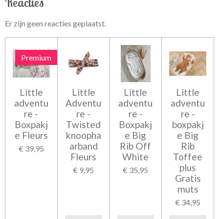
Reacties
Er zijn geen reacties geplaatst.
Premium
Little
Little
Little
Little
adventu
Adventu
adventu
adventu
re -
re -
re -
re -
Boxpakj
Twisted
Boxpakj
boxpakj
e Fleurs
knoopha
e Big
e Big
arband
Rib Off
Rib
€ 39,95
Fleurs
White
Toffee
plus
€ 9,95
€ 35,95
Gratis
muts
€ 34,95