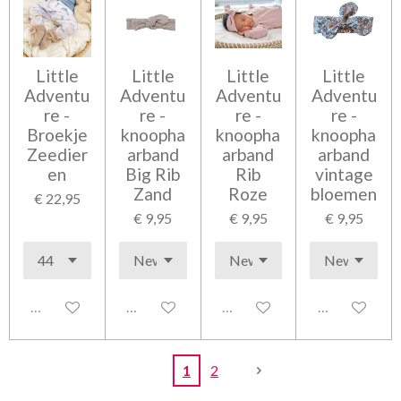
Little
Little
Little
Little
Adventu
Adventu
Adventu
Adventu
re -
re -
re -
re -
Broekje
knoopha
knoopha
knoopha
Zeedier
arband
arband
arband
en
Big Rib
Rib
vintage
Zand
Roze
bloemen
€ 22,95
€ 9,95
€ 9,95
€ 9,95
Uitgeschakeld
Uitgeschakeld
Uitgeschakeld
Uitgeschakel
1
2