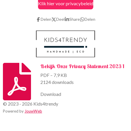
Klik hier voor privacybeleid
e
t
b
a
o
g
Delen
Deel
Share
Delen
o
r
k
a
m
Bekijk Onze Privacy Statement 2023 1
PDF – 7,9 KB
2124 downloads
Download
© 2023 - 2026 Kids4trendy
Powered by
JouwWeb