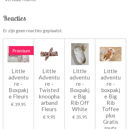
Reacties
Er zijn geen reacties geplaatst.
Premium
Little
Little
Little
Little
adventu
Adventu
adventu
adventu
re -
re -
re -
re -
Boxpakj
Twisted
Boxpakj
boxpakj
e Fleurs
knoopha
e Big
e Big
arband
Rib Off
Rib
€ 39,95
Fleurs
White
Toffee
plus
€ 9,95
€ 35,95
Gratis
muts