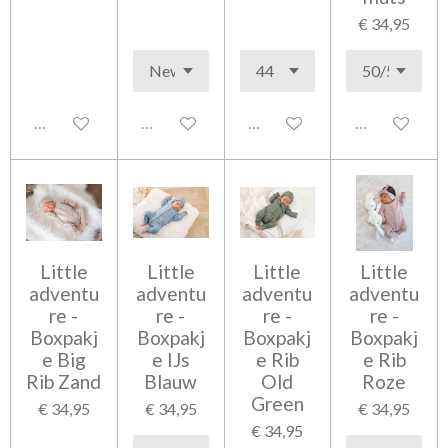
€ 34,95
Uitgeschakeld
Uitgeschakeld
Uitgeschakeld
Uitgeschakel
Little
Little
Little
Little
adventu
adventu
adventu
adventu
re -
re -
re -
re -
Boxpakj
Boxpakj
Boxpakj
Boxpakj
e Big
e IJs
e Rib
e Rib
Rib Zand
Blauw
Old
Roze
Green
€ 34,95
€ 34,95
€ 34,95
€ 34,95