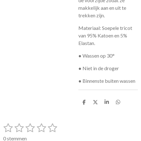
de voorzijde zodat ze
makkelijk aan en uit te
trekken zijn.
Materiaal: Soepele tricot
van 95% Katoen en 5%
Elastan.
● Wassen op 30°
● Niet in de droger
● Binnenste buiten wassen
D
D
S
D
e
e
h
e
l
e
a
l
e
l
r
e
1
2
3
4
5
n
e
n
S
R
t
a
s
s
s
s
s
e
0 stemmen