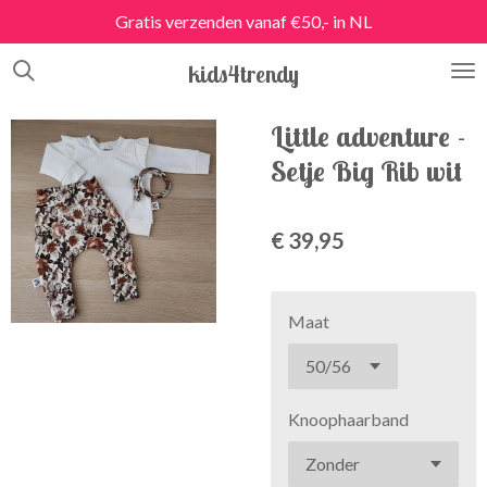
Gratis verzenden vanaf €50,- in NL
Ga
direct
kids4trendy
naar
de
hoofdinhoud
Little adventure -
Setje Big Rib wit
€ 39,95
Maat
Knoophaarband