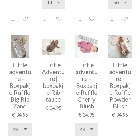
Uitgeschakeld
Uitgeschakeld
Uitgeschakeld
Uitgeschakel
Little
Little
Little
Little
adventu
Adventu
adventu
adventu
re -
re|
re -
re -
Boxpakj
boxpakj
Boxpakj
Boxpakj
e Ruffle
e Rib
e Ruffle
e Ruffle
Big Rib
taupe
Cherry
Powder
Zand
Blush
Blush
€ 34,95
€ 34,95
€ 34,95
€ 34,95