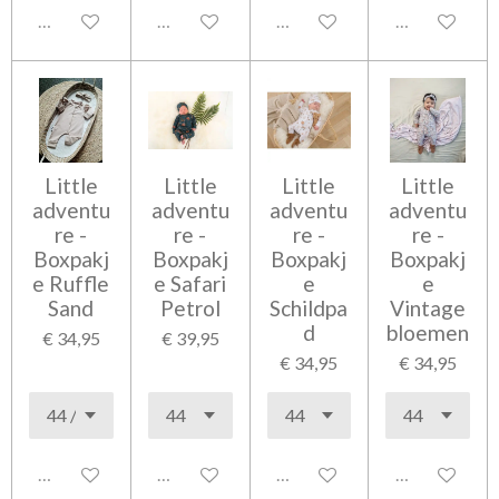
Uitgeschakeld
Uitgeschakeld
Uitgeschakeld
Uitgeschakel
Little
Little
Little
Little
adventu
adventu
adventu
adventu
re -
re -
re -
re -
Boxpakj
Boxpakj
Boxpakj
Boxpakj
e Ruffle
e Safari
e
e
Sand
Petrol
Schildpa
Vintage
d
bloemen
€ 34,95
€ 39,95
€ 34,95
€ 34,95
Uitgeschakeld
Uitgeschakeld
Uitgeschakeld
Uitgeschakel