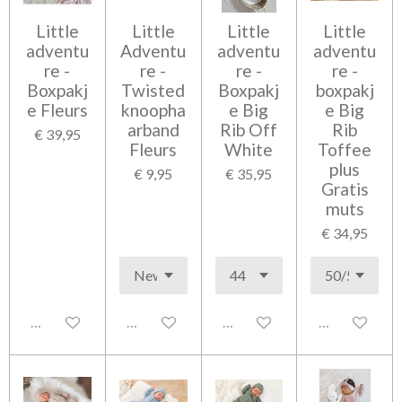
Little
Little
Little
Little
adventu
Adventu
adventu
adventu
re -
re -
re -
re -
Boxpakj
Twisted
Boxpakj
boxpakj
e Fleurs
knoopha
e Big
e Big
arband
Rib Off
Rib
€ 39,95
Fleurs
White
Toffee
plus
€ 9,95
€ 35,95
Gratis
muts
€ 34,95
Uitgeschakeld
Uitgeschakeld
Uitgeschakeld
Uitgeschakel