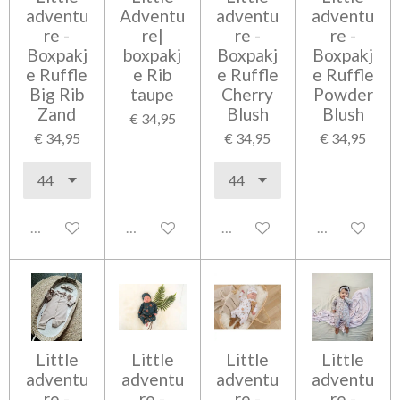
adventu
Adventu
adventu
adventu
re -
re|
re -
re -
Boxpakj
boxpakj
Boxpakj
Boxpakj
e Ruffle
e Rib
e Ruffle
e Ruffle
Big Rib
taupe
Cherry
Powder
Zand
Blush
Blush
€ 34,95
€ 34,95
€ 34,95
€ 34,95
Uitgeschakeld
Uitgeschakeld
Uitgeschakeld
Uitgeschakel
Little
Little
Little
Little
adventu
adventu
adventu
adventu
re -
re -
re -
re -