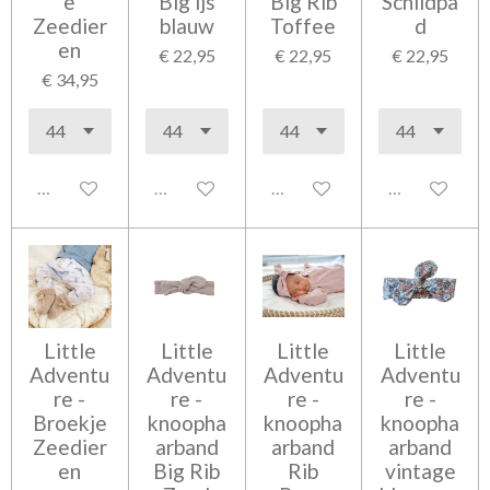
e
Big ijs
Big Rib
Schildpa
Zeedier
blauw
Toffee
d
en
€ 22,95
€ 22,95
€ 22,95
€ 34,95
Uitgeschakeld
Uitgeschakeld
Uitgeschakeld
Uitgeschakel
Little
Little
Little
Little
Adventu
Adventu
Adventu
Adventu
re -
re -
re -
re -
Broekje
knoopha
knoopha
knoopha
Zeedier
arband
arband
arband
en
Big Rib
Rib
vintage