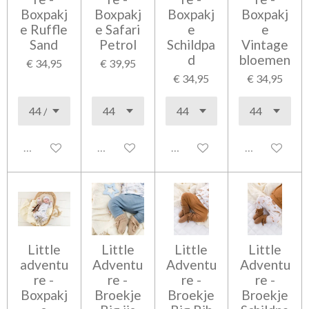
Boxpakj
Boxpakj
Boxpakj
Boxpakj
e Ruffle
e Safari
e
e
Sand
Petrol
Schildpa
Vintage
d
bloemen
€ 34,95
€ 39,95
€ 34,95
€ 34,95
Uitgeschakeld
Uitgeschakeld
Uitgeschakeld
Uitgeschakel
Little
Little
Little
Little
adventu
Adventu
Adventu
Adventu
re -
re -
re -
re -
Boxpakj
Broekje
Broekje
Broekje