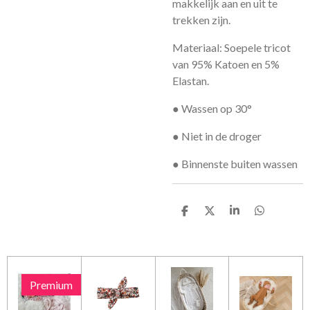
makkelijk aan en uit te
trekken zijn.
Materiaal: Soepele tricot
van 95% Katoen en 5%
Elastan.
● Wassen op 30°
● Niet in de droger
● Binnenste buiten wassen
D
D
S
D
e
e
h
e
l
e
a
l
e
l
r
e
n
e
n
Premium