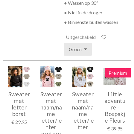
● Wassen op 30°
● Niet in de droger
● Binnenste buiten wassen
Uitgeschakeld
Premium
Sweater
Sweater
Sweater
Little
met
met
met
adventu
letter
naam/na
naam/na
re -
borst
me
me
Boxpakj
letter/le
letter/le
e Fleurs
€ 29,95
tter
tter
€ 39,95
grotere