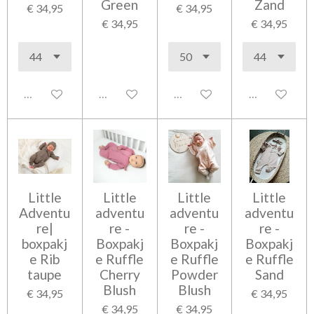
Green
Zand
€ 34,95
€ 34,95
€ 34,95
€ 34,95
Uitgeschakeld
Uitgeschakeld
Uitgeschakeld
Uitgeschakel
Little
Little
Little
Little
Adventu
adventu
adventu
adventu
re|
re -
re -
re -
boxpakj
Boxpakj
Boxpakj
Boxpakj
e Rib
e Ruffle
e Ruffle
e Ruffle
taupe
Cherry
Powder
Sand
Blush
Blush
€ 34,95
€ 34,95
€ 34,95
€ 34,95