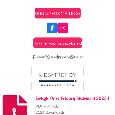
SIGN UP FOR MAILINGS
F
I
a
n
c
s
Klik hier voor privacybeleid
e
t
b
a
o
g
Delen
Deel
Share
Delen
o
r
k
a
m
Bekijk Onze Privacy Statement 2023 1
PDF – 7,9 KB
2126 downloads