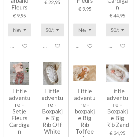
arband
Fleurs
Cardiga
€ 22,95
Fleurs
n
€ 9,95
€ 9,95
€ 44,95
Uitgeschakeld
Uitgeschakeld
Uitgeschakeld
Uitgeschakel
Little
Little
Little
Little
adventu
adventu
adventu
adventu
re -
re -
re -
re -
Setje
Boxpakj
boxpakj
Boxpakj
Fleurs
e Big
e Big
e Big
Cardiga
Rib Off
Rib
Rib Zand
n
White
Toffee
€ 34,95