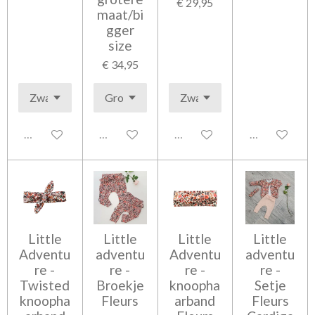
€ 29,95
maat/bi
gger
size
€ 34,95
Uitgeschakeld
Uitgeschakeld
Uitgeschakeld
Uitgeschakel
Little
Little
Little
Little
Adventu
adventu
Adventu
adventu
re -
re -
re -
re -
Twisted
Broekje
knoopha
Setje
knoopha
Fleurs
arband
Fleurs