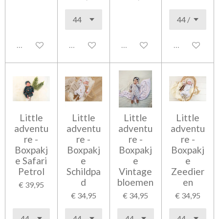
Uitgeschakeld
Uitgeschakeld
Uitgeschakeld
Uitgeschakel
Little
Little
Little
Little
adventu
adventu
adventu
adventu
re -
re -
re -
re -
Boxpakj
Boxpakj
Boxpakj
Boxpakj
e Safari
e
e
e
Petrol
Schildpa
Vintage
Zeedier
d
bloemen
en
€ 39,95
€ 34,95
€ 34,95
€ 34,95