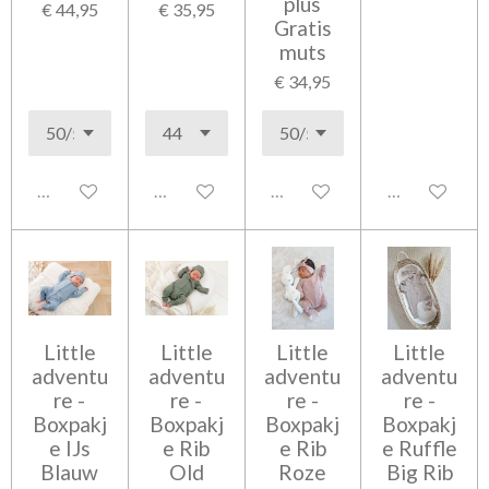
plus
€ 44,95
€ 35,95
Gratis
muts
€ 34,95
Uitgeschakeld
Uitgeschakeld
Uitgeschakeld
Uitgeschakel
Little
Little
Little
Little
adventu
adventu
adventu
adventu
re -
re -
re -
re -
Boxpakj
Boxpakj
Boxpakj
Boxpakj
e IJs
e Rib
e Rib
e Ruffle
Blauw
Old
Roze
Big Rib