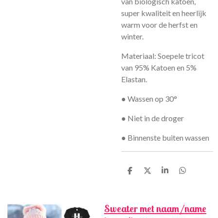
van biologisch katoen,
super kwaliteit en heerlijk
warm voor de herfst en
winter.
Materiaal: Soepele tricot
van 95% Katoen en 5%
Elastan.
● Wassen op 30°
● Niet in de droger
● Binnenste buiten wassen
D
D
S
D
e
e
h
e
l
e
a
l
e
l
r
e
n
e
n
Sweater met naam/name