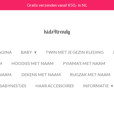
Gratis verzenden vanaf €50,- in NL
kids4trendy
PAGINA
BABY
TWIN MET JE GEZIN KLEDING
M
HOODIES MET NAAM
PYJAMA'S MET NAAM
NAAM.
DEKENS MET NAAM
RUGZAK MET NAAM
BABYNESTJES
HAAR ACCESSOIRES
INFORMATIE