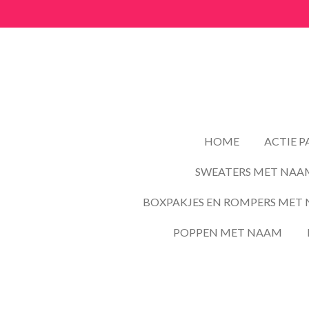
Ga
direct
naar
de
hoofdinhoud
HOME
ACTIE 
SWEATERS MET NAA
BOXPAKJES EN ROMPERS MET 
POPPEN MET NAAM