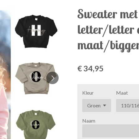
Sweater me
letter/letter
maat/bigger
€ 34,95
Kleur
Maat
Naam