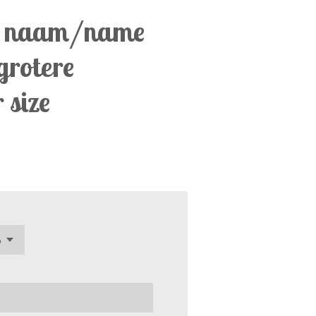
t naam/name
 grotere
 size