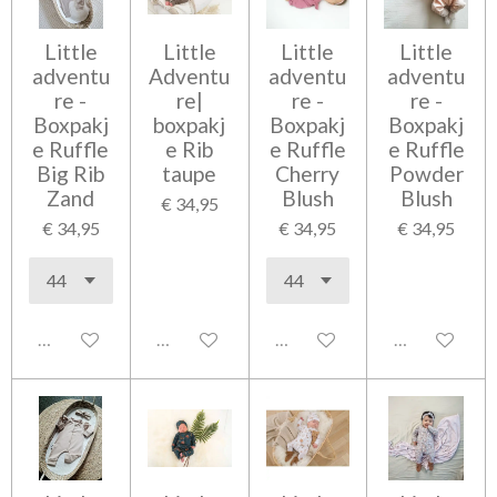
Little
Little
Little
Little
adventu
Adventu
adventu
adventu
re -
re|
re -
re -
Boxpakj
boxpakj
Boxpakj
Boxpakj
e Ruffle
e Rib
e Ruffle
e Ruffle
Big Rib
taupe
Cherry
Powder
Zand
Blush
Blush
€ 34,95
€ 34,95
€ 34,95
€ 34,95
Uitgeschakeld
Uitgeschakeld
Uitgeschakeld
Uitgeschakel