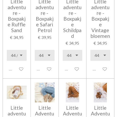
Little
Little
Little
Little
adventu
adventu
adventu
adventu
re -
re -
re -
re -
Boxpakj
Boxpakj
Boxpakj
Boxpakj
e Ruffle
e Safari
e
e
Sand
Petrol
Schildpa
Vintage
d
bloemen
€ 34,95
€ 39,95
€ 34,95
€ 34,95
Uitgeschakeld
Uitgeschakeld
Uitgeschakeld
Uitgeschakel
Little
Little
Little
Little
adventu
Adventu
Adventu
Adventu