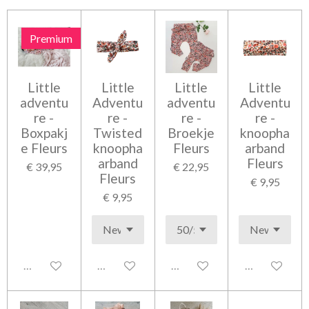
e
l
r
e
n
e
n
Premium
Little
Little
Little
Little
adventu
Adventu
adventu
Adventu
re -
re -
re -
re -
Boxpakj
Twisted
Broekje
knoopha
e Fleurs
knoopha
Fleurs
arband
arband
Fleurs
€ 39,95
€ 22,95
Fleurs
€ 9,95
€ 9,95
Uitgeschakeld
Uitgeschakeld
Uitgeschakeld
Uitgeschakel