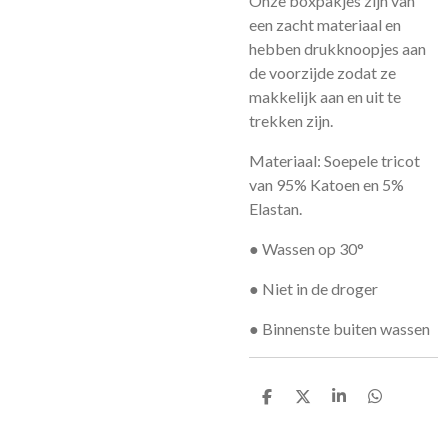
Onze boxpakjes zijn van
een zacht materiaal en
hebben drukknoopjes aan
de voorzijde zodat ze
makkelijk aan en uit te
trekken zijn.
Materiaal: Soepele tricot
van 95% Katoen en 5%
Elastan.
● Wassen op 30°
● Niet in de droger
● Binnenste buiten wassen
D
D
S
D
e
e
h
e
l
e
a
l