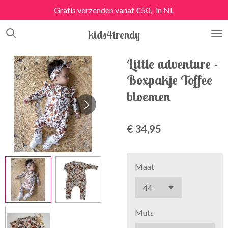
Gratis verzenden vanaf €50,- in NL
Ga
direct
kids4trendy
naar
de
hoofdinhoud
Little adventure -
Boxpakje Toffee
bloemen
€ 34,95
Maat
Muts