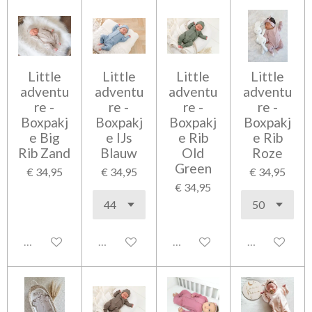
Little
Little
Little
Little
adventu
adventu
adventu
adventu
re -
re -
re -
re -
Boxpakj
Boxpakj
Boxpakj
Boxpakj
e Big
e IJs
e Rib
e Rib
Rib Zand
Blauw
Old
Roze
Green
€ 34,95
€ 34,95
€ 34,95
€ 34,95
Uitgeschakeld
Uitgeschakeld
Uitgeschakeld
Uitgeschakel