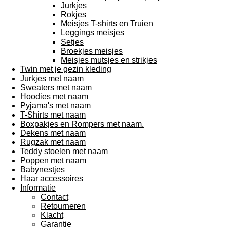
Jurkjes
Rokjes
Meisjes T-shirts en Truien
Leggings meisjes
Setjes
Broekjes meisjes
Meisjes mutsjes en strikjes
Twin met je gezin kleding
Jurkjes met naam
Sweaters met naam
Hoodies met naam
Pyjama's met naam
T-Shirts met naam
Boxpakjes en Rompers met naam.
Dekens met naam
Rugzak met naam
Teddy stoelen met naam
Poppen met naam
Babynestjes
Haar accessoires
Informatie
Contact
Retourneren
Klacht
Garantie