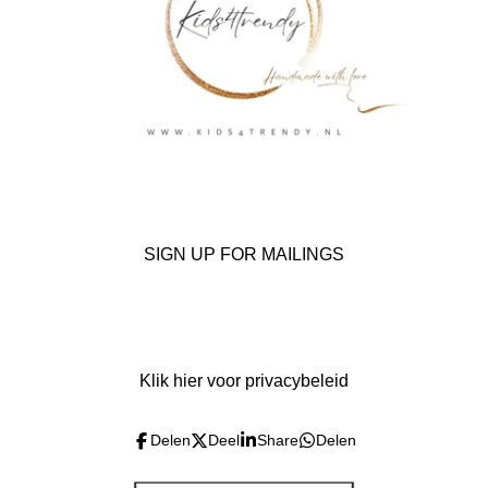
SIGN UP FOR MAILINGS
F
I
a
n
c
s
Klik hier voor privacybeleid
e
t
b
a
o
g
Delen
Deel
Share
Delen
o
r
k
a