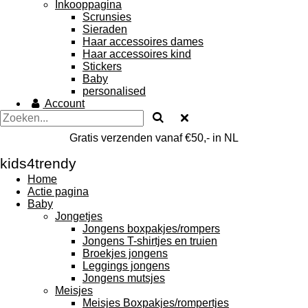
Inkooppagina
Scrunsies
Sieraden
Haar accessoires dames
Haar accessoires kind
Stickers
Baby
personalised
Account
Gratis verzenden vanaf €50,- in NL
kids4trendy
Home
Actie pagina
Baby
Jongetjes
Jongens boxpakjes/rompers
Jongens T-shirtjes en truien
Broekjes jongens
Leggings jongens
Jongens mutsjes
Meisjes
Meisjes Boxpakjes/rompertjes