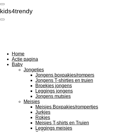
Ga
kids4trendy
direct
naar
de
hoofdinhoud
Home
Actie pagina
Baby
Jongetjes
Jongens boxpakjes/rompers
Jongens T-shirtjes en truien
Broekjes jongens
Leggings jongens
Jongens mutsjes
Meisjes
Meisjes Boxpakjes/rompertjes
Jurkjes
Rokjes
Meisjes T-shirts en Truien
Leggings meisjes