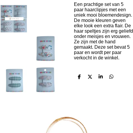
Een prachtige set van 5
paar haarclipjes met een
uniek mooi bloemendesign.
De mooie kleuren geven
elke look een extra flair. De
haar speltjes zijn erg geliefd
onder meisjes en vrouwen.
Ze zijn met de hand
gemaakt. Deze set bevat 5
paar en wordt per paar
verkocht in de winkel.
D
D
S
D
e
e
h
e
l
e
a
l
e
l
r
e
n
e
n