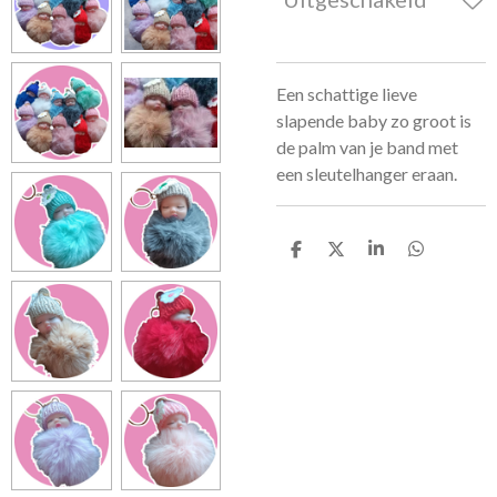
Een schattige lieve
slapende baby zo groot is
de palm van je band met
een sleutelhanger eraan.
D
D
S
D
e
e
h
e
l
e
a
l
e
l
r
e
n
e
n