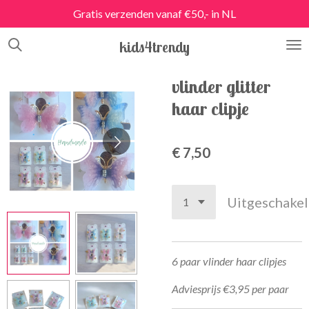
Gratis verzenden vanaf €50,- in NL
Ga
direct
kids4trendy
naar
de
hoofdinhoud
vlinder glitter
haar clipje
€ 7,50
Uitgeschake
6 paar vlinder haar clipjes
Adviesprijs €3,95 per paar