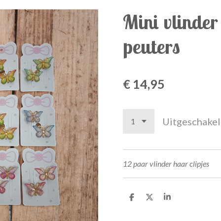
Mini vlinder
peuters
€ 14,95
Uitgeschake
12 paar vlinder haar clipjes
D
D
S
e
e
h
l
e
a