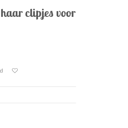
 haar clipjes voor
ld