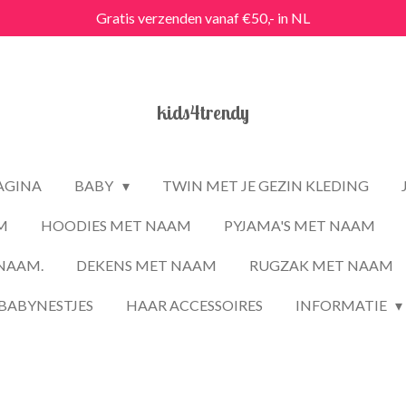
Gratis verzenden vanaf €50,- in NL
kids4trendy
PAGINA
BABY
TWIN MET JE GEZIN KLEDING
M
HOODIES MET NAAM
PYJAMA'S MET NAAM
NAAM.
DEKENS MET NAAM
RUGZAK MET NAAM
BABYNESTJES
HAAR ACCESSOIRES
INFORMATIE