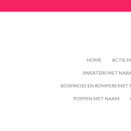
Ga
direct
naar
de
hoofdinhoud
HOME
ACTIE 
SWEATERS MET NAA
BOXPAKJES EN ROMPERS MET 
POPPEN MET NAAM