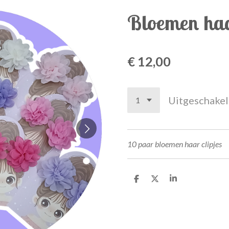
Bloemen haa
€ 12,00
Uitgeschake
10 paar bloemen haar clipjes
D
D
S
e
e
h
l
e
a
e
l
r
n
e