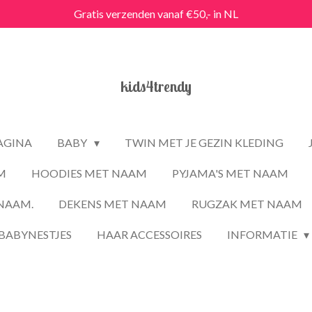
Gratis verzenden vanaf €50,- in NL
kids4trendy
PAGINA
BABY
TWIN MET JE GEZIN KLEDING
M
HOODIES MET NAAM
PYJAMA'S MET NAAM
NAAM.
DEKENS MET NAAM
RUGZAK MET NAAM
BABYNESTJES
HAAR ACCESSOIRES
INFORMATIE