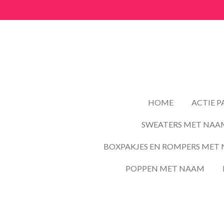
Ga
direct
naar
de
hoofdinhoud
HOME
ACTIE 
SWEATERS MET NAA
BOXPAKJES EN ROMPERS MET 
POPPEN MET NAAM