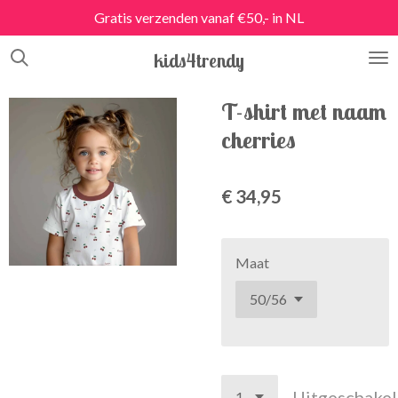
Gratis verzenden vanaf €50,- in NL
Ga
direct
kids4trendy
naar
de
hoofdinhoud
T-shirt met naam
cherries
€ 34,95
Maat
Uitgeschake