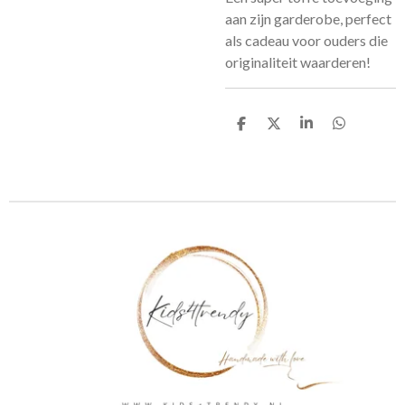
aan zijn garderobe, perfect
als cadeau voor ouders die
originaliteit waarderen!
D
D
S
D
e
e
h
e
l
e
a
l
e
l
r
e
n
e
n