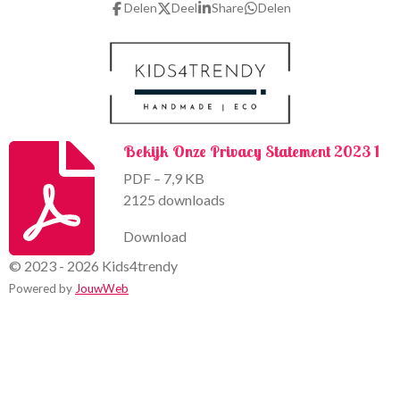
Delen
Deel
Share
Delen
o
r
k
a
m
Bekijk Onze Privacy Statement 2023 1
PDF – 7,9 KB
2125 downloads
Download
© 2023 - 2026 Kids4trendy
Powered by
JouwWeb