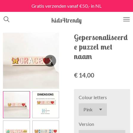
Gratis verzenden vanaf €50,- in NL
Ga
direct
kids4trendy
naar
de
hoofdinhoud
Gepersonaliseerd
e puzzel met
naam
€ 14,00
Colour letters
Version