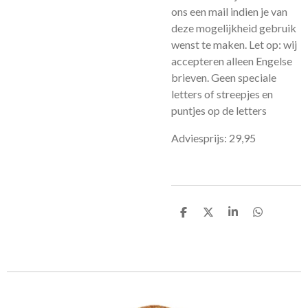
ons een mail indien je van
deze mogelijkheid gebruik
wenst te maken. Let op: wij
accepteren alleen Engelse
brieven. Geen speciale
letters of streepjes en
puntjes op de letters
Adviesprijs: 29,95
D
D
S
D
e
e
h
e
l
e
a
l
e
l
r
e
n
e
n