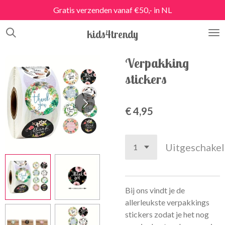
Gratis verzenden vanaf €50,- in NL
Ga
direct
kids4trendy
naar
de
hoofdinhoud
Verpakking
stickers
€ 4,95
Uitgeschake
Bij ons vindt je de
allerleukste verpakkings
stickers zodat je het nog