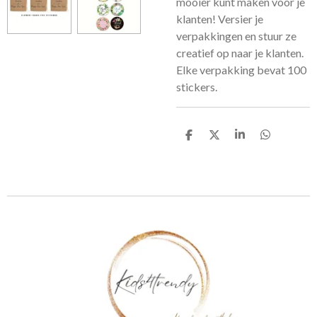
mooier kunt maken voor je
klanten! Versier je
verpakkingen en stuur ze
creatief op naar je klanten.
Elke verpakking bevat 100
stickers.
D
D
S
D
e
e
h
e
l
e
a
l
e
l
r
e
n
e
n