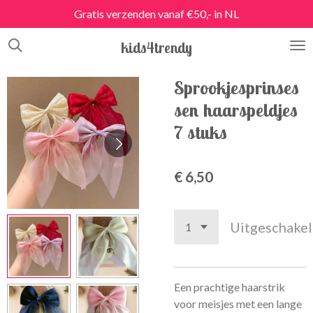
Gratis verzenden vanaf €50,- in NL
Ga
direct
kids4trendy
naar
de
hoofdinhoud
Sprookjesprinses
sen haarspeldjes
7 stuks
€ 6,50
Uitgeschake
Een prachtige haarstrik
voor meisjes met een lange