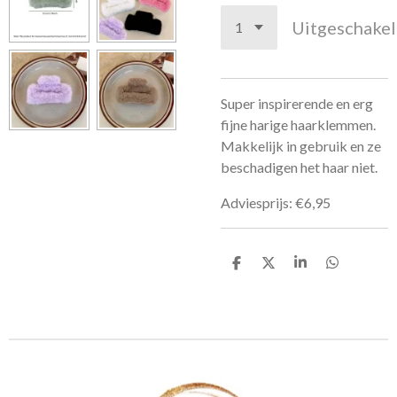
Uitgeschake
Super inspirerende en erg
fijne harige haarklemmen.
Makkelijk in gebruik en ze
beschadigen het haar niet.
Adviesprijs: €6,95
D
D
S
D
e
e
h
e
l
e
a
l
e
l
r
e
n
e
n