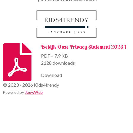
o
r
k
a
m
Bekijk Onze Privacy Statement 2023 1
PDF – 7,9 KB
2128 downloads
Download
© 2023 - 2026 Kids4trendy
Powered by
JouwWeb