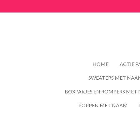
Ga
direct
naar
de
hoofdinhoud
HOME
ACTIE 
SWEATERS MET NAA
BOXPAKJES EN ROMPERS MET 
POPPEN MET NAAM