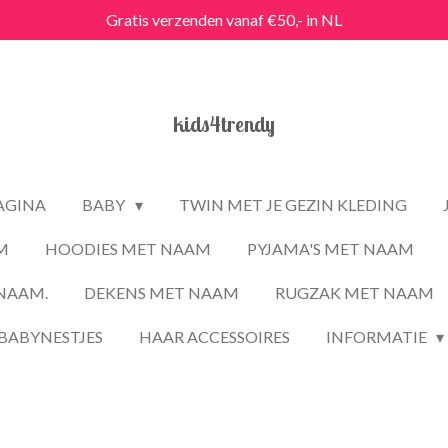
Gratis verzenden vanaf €50,- in NL
kids4trendy
PAGINA
BABY
TWIN MET JE GEZIN KLEDING
M
HOODIES MET NAAM
PYJAMA'S MET NAAM
NAAM.
DEKENS MET NAAM
RUGZAK MET NAAM
BABYNESTJES
HAAR ACCESSOIRES
INFORMATIE