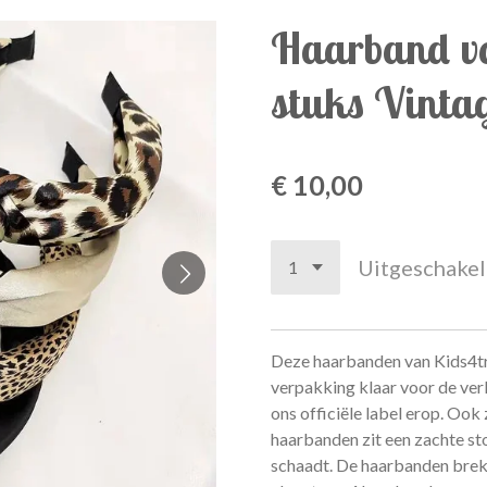
Haarband vo
stuks Vinta
€ 10,00
Uitgeschake
Deze haarbanden van Kids4tr
verpakking klaar voor de ve
ons officiële label erop. Oo
haarbanden zit een zachte st
schaadt. De haarbanden breke